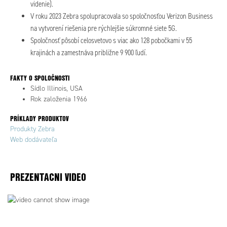
videnie).
V roku 2023 Zebra spolupracovala so spoločnosťou Verizon Business
na vytvorení riešenia pre rýchlejšie súkromné siete 5G.
Spoločnosť pôsobí celosvetovo s viac ako 128 pobočkami v 55
krajinách a zamestnáva približne 9 900 ľudí.
FAKTY O SPOLOČNOSTI
Sídlo Illinois, USA
Rok založenia 1966
PRÍKLADY PRODUKTOV
Produkty Zebra
Web dodávateľa
PREZENTACNI VIDEO