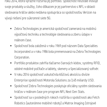
roku 2014, ktorá výrazne rozšírila jej portfólio. Spoločnosť neustále inovuje
svoje produkty a služby, čoho dôkazom je jej partnerstvo s NFL v oblasti
sledovania hráčov alebo nedávna spolupráca so spoločnosťou Verizon na
vývoji riešení pre súkromné siete 5G.
Zebra Technologies je americká spoločnosť zameraná na mobilnú
výpočtovú techniku a technológie sledovania a zberu údajov v
reálnom čase.
Spoločnosť bola založená v roku 1969 pod názvom Data Specialties
Incorporated a v roku 1986 bola premenovaná na Zebra Technologies
Corporation.
Portfólio produktov zahŕňa tlačiarne čiarových kódov, systémy RFID,
odolné mobilné počítače a tablety, skenery a špecializovaný softvér.
V roku 2014 spoločnosť uskutočnila kľúčovú akvizíciu divízie
Enterprise spoločnosti Motorola Solutions za 3,45 miliardy USD.
Spoločnosť Zebra Technologies poskytuje oficiálny systém sledovania
hráčov v reálnom čase pre program NFL Next Gen Stats.
Spoločnosť sa v posledných rokoch rozšírila o spoločnosti ako Fetch
Robotics (autonómne mobilné roboty) a Matrox Imaging (strojové