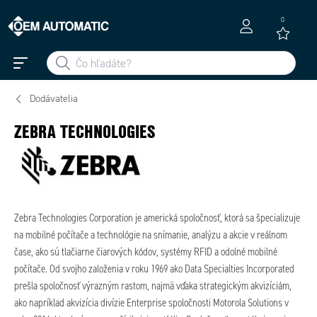
0
Dodávatelia
ZEBRA TECHNOLOGIES
Zebra Technologies Corporation je americká spoločnosť, ktorá sa špecializuje
na mobilné počítače a technológie na snímanie, analýzu a akcie v reálnom
čase, ako sú tlačiarne čiarových kódov, systémy RFID a odolné mobilné
počítače. Od svojho založenia v roku 1969 ako Data Specialties Incorporated
prešla spoločnosť výrazným rastom, najmä vďaka strategickým akvizíciám,
ako napríklad akvizícia divízie Enterprise spoločnosti Motorola Solutions v