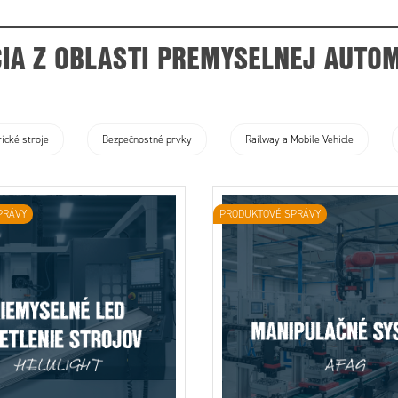
CIA Z OBLASTI PREMYSELNEJ AUTOM
 správy
Události
OEM u zákazníkov
OEM Info
rické stroje
Bezpečnostné prvky
Railway a Mobile Vehicle
PRÁVY
PRODUKTOVÉ SPRÁVY