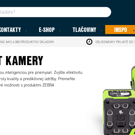
KONTAKTY
E-SHOP
TLAČOVINY
INSPO
VIAC AKO 6 000 PRODUKTOV SKLADOM
OBJEDNÁVKY PRIJATÉ DO 1
T KAMERY
u inteligenciou pre priemysel. Zvýšte efektivitu
ly kvality a prediktívnej údržby. Premeňte
ové možnosti s produktmi ZEBRA