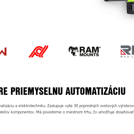
PRE PRIEMYSELNU AUTOMATIZÁCIU
tizáciu a elektrotechniku. Zastupuje vyše 30 popredných svetových výrobco
ávateľov komponentov. Má povedomie o miestnom trhu, čo umožňuje dosahova