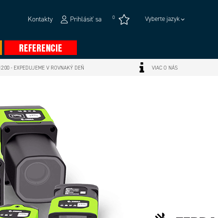
0
Kontakty
Prihlásiť sa
Vyberte jazyk
REFERENCIE
2:00 - EXPEDUJEME V ROVNAKÝ DEŇ
VIAC O NÁS