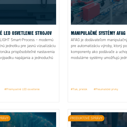
É LED OSVETLENIE STROJOV
MANIPULAČNÉ SYSTÉMY AFAG
LIGHT Smart-Process – modernú
AFAG je dodávateľom manipulačn
nú jednotku pre jasnú vizualizáciu
pre automatizáciu výroby, ktorý p
 Ponúka prispôsobiteľné nastavenia
komponenty ako podávače a uchop
 výpadku napájania a jednoduchú
modulárne systémy umožňujú jed
všetkých bežných riadiacich
montáž a rozšírenie riešení na mie
zjednodušujú konštrukciu a montáž
čas uvedenia do prevádzky.
#Priemyselné LED osvetlenie
#Tlak, prietok
#Pneumatické prvky
PRÁVY
PRODUKTOVÉ SPRÁVY