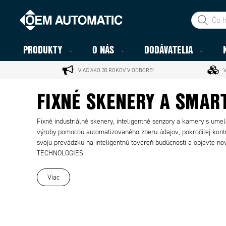
PRODUKTY
O NÁS
DODÁVATELIA
VIAC AKO 30 ROKOV V ODBORE!
FIXNÉ SKENERY A SMAR
Fixné industriálné skenery, inteligentné senzory a kamery s umelo
výroby pomocou automatizovaného zberu údajov, pokročilej kontro
svoju prevádzku na inteligentnú továreň budúcnosti a objavte n
TECHNOLOGIES
Viac