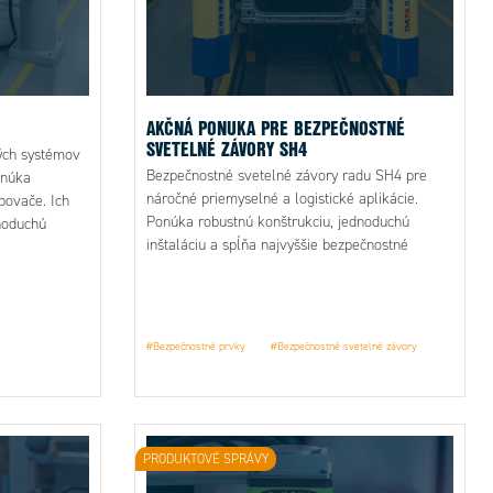
AKČNÁ PONUKA PRE BEZPEČNOSTNÉ
SVETELNÉ ZÁVORY SH4
ých systémov
Bezpečnostné svetelné závory radu SH4 pre
onúka
náročné priemyselné a logistické aplikácie.
ovače. Ich
Ponúka robustnú konštrukciu, jednoduchú
noduchú
inštaláciu a spĺňa najvyššie bezpečnostné
ru, čím
štandardy pre ochranu obsluhy.
 a skracujú
#Bezpečnostné prvky
#Bezpečnostné svetelné závory
PRODUKTOVÉ SPRÁVY