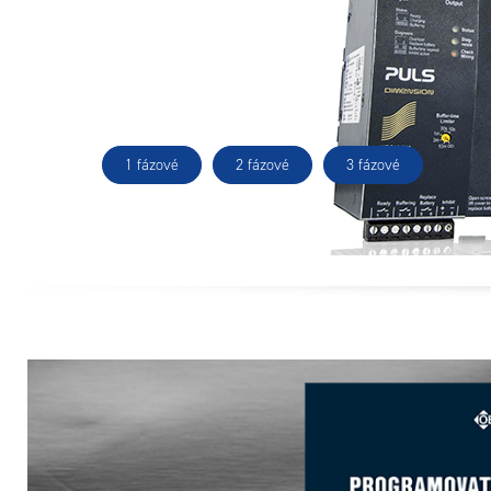
1 fázové
2 fázové
3 fázové