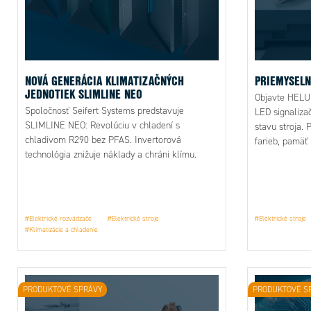
NOVÁ GENERÁCIA KLIMATIZAČNÝCH
PRIEMYSELN
JEDNOTIEK SLIMLINE NEO
Objavte HELU
Spoločnosť Seifert Systems predstavuje
LED signalizač
SLIMLINE NEO: Revolúciu v chladení s
stavu stroja.
chladivom R290 bez PFAS. Invertorová
farieb, pamäť
technológia znižuje náklady a chráni klímu.
integráciu do 
Budúcnosť je tu.
systémov.
#Elektrické rozvádzače
#Elektrické stroje
#Elektrické stroje
#Klimatizácie a chladenie
PRODUKTOVÉ SPRÁVY
PRODUKTOVÉ S