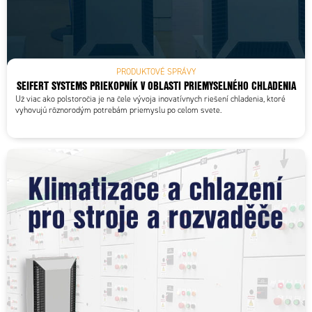
PRODUKTOVÉ SPRÁVY
SEIFERT SYSTEMS PRIEKOPNÍK V OBLASTI PRIEMYSELNÉHO CHLADENIA
Už viac ako polstoročia je na čele vývoja inovatívnych riešení chladenia, ktoré
vyhovujú rôznorodým potrebám priemyslu po celom svete.