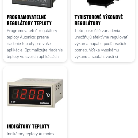
PROGRAMOVATELNÉ
TYRISTOROVÉ VÝKONOVÉ
REGULÁTORY TEPLOTY
REGULÁTORY
Programovateľné regulátory
Tieto pokročilé zariadenia
teploty Autonics: presné
umožňujú efektívne regulovať
riadenie teploty pre vaše
výkon a napätie podľa vašich
aplikácie. Optimalizujte riadenie
potrieb. Vďaka vysokému
teploty vo svojich aplikáciách
výkonu a spoľahlivosti si
pomocou programovateľných
môžete byť istí, že vaše
regulátorov teploty od
elektrické procesy sú stabilné a
spoločnosti Autonics.
optimálne
INDIKÁTORY TEPLOTY
Indikátory teploty Autonics: