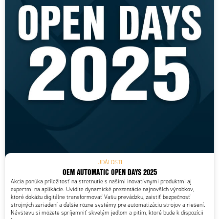
UDÁLOSTI
OEM AUTOMATIC OPEN DAYS 2025
Akcia ponúka príležitosť na stretnutie s našimi inovatívnymi produktmi aj
expertmi na aplikácie. Uvidíte dynamické prezentácie najnovších výrobkov,
ktoré dokážu digitálne transformovať Vašu prevádzku, zaistiť bezpečnosť
strojných zariadení a ďalšie rôzne systémy pre automatizáciu strojov a riešení.
Návštevu si môžete spríjemniť skvelým jedlom a pitím, ktoré bude k dispozícii