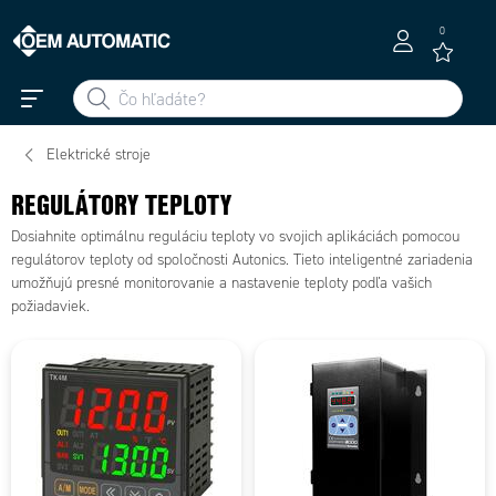
0
Elektrické stroje
REGULÁTORY TEPLOTY
Dosiahnite optimálnu reguláciu teploty vo svojich aplikáciách pomocou
regulátorov teploty od spoločnosti Autonics. Tieto inteligentné zariadenia
umožňujú presné monitorovanie a nastavenie teploty podľa vašich
požiadaviek.