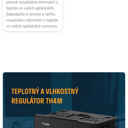
presná vizualizácia informácií o
teplote vo vašich aplikáciách.
Zabezpečte si presnú a rýchlu
vizualizáciu informácií o teplote
vo vašich aplikáciách pomocou
indikátorov teploty od
spoločnosti Autonics