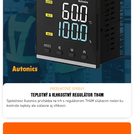
PRODUKTOVÉ SPRÁVY
TEPLOTNÝ A VLHKOSTNÝ REGULÁTOR TH4M
Spoločnost Autonics prichádza na trh s regulátorom TH4M slúžiacim nielen ku
kontrole teploty ale súčasne aj vlhkosti.