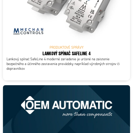
PRODUKTOVÉ SPRÁVY
LANKOVÝ SPÍNAČ SAFELINE 4
Lankový spínač SafeLine 4 moderné zariadenie je určené na zaistenie
bezpečného a účinného zastavenia prevádzky napríklad výrobných strojov či
dopravníkov