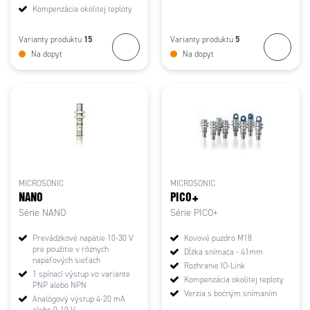
Kompenzácia okolitej teploty
15
5
Varianty produktu
Varianty produktu
Na dopyt
Na dopyt
MICROSONIC
MICROSONIC
NANO
PICO+
Série NANO
Série PICO+
Prevádzkové napätie 10-30 V
Kovové puzdro M18
pre použitie v rôznych
Dĺžka snímača - 41mm
napäťových sieťach
Rozhranie IO-Link
1 spínací výstup vo variante
Kompenzácia okolitej teploty
PNP alebo NPN
Verzia s bočným snímaním
Analógový výstup 4-20 mA
alebo 0-10 V