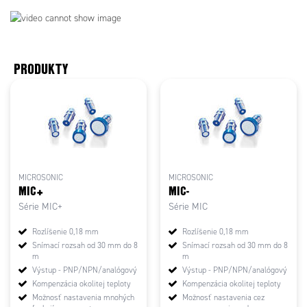
PRODUKTY
MICROSONIC
MICROSONIC
MIC+
MIC-
Série MIC+
Série MIC
Rozlíšenie 0,18 mm
Rozlíšenie 0,18 mm
Snímací rozsah od 30 mm do 8
Snímací rozsah od 30 mm do 8
m
m
Výstup - PNP/NPN/analógový
Výstup - PNP/NPN/analógový
Kompenzácia okolitej teploty
Kompenzácia okolitej teploty
Možnosť nastavenia mnohých
Možnosť nastavenia cez