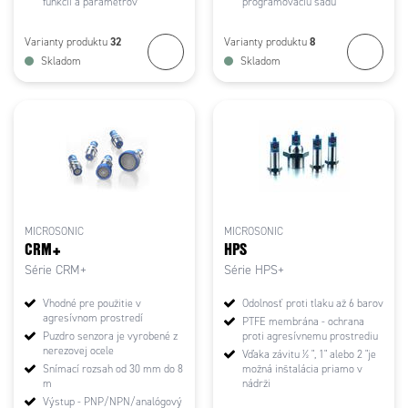
funkcií a parametrov
programovaciu sadu
32
8
Varianty produktu
Varianty produktu
Skladom
Skladom
MICROSONIC
MICROSONIC
CRM+
HPS
Série CRM+
Série HPS+
Vhodné pre použitie v
Odolnosť proti tlaku až 6 barov
agresívnom prostredí
PTFE membrána - ochrana
Puzdro senzora je vyrobené z
proti agresívnemu prostrediu
nerezovej ocele
Vďaka závitu ½ ", 1" alebo 2 "je
Snímací rozsah od 30 mm do 8
možná inštalácia priamo v
m
nádrži
Výstup - PNP/NPN/analógový