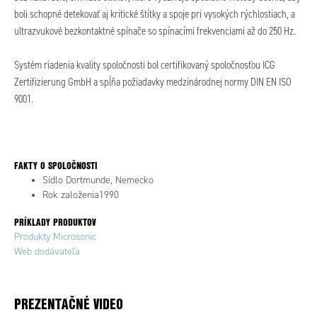
boli schopné detekovať aj kritické štítky a spoje pri vysokých rýchlostiach, a
ultrazvukové bezkontaktné spínače so spínacími frekvenciami až do 250 Hz.
Systém riadenia kvality spoločnosti bol certifikovaný spoločnosťou ICG
Zertifizierung GmbH a spĺňa požiadavky medzinárodnej normy DIN EN ISO
9001.
FAKTY O SPOLOČNOSTI
Sídlo Dortmunde, Nemecko
Rok založenia1990
PRÍKLADY PRODUKTOV
Produkty Microsonic
Web dodávateľa
PREZENTAČNÉ VIDEO