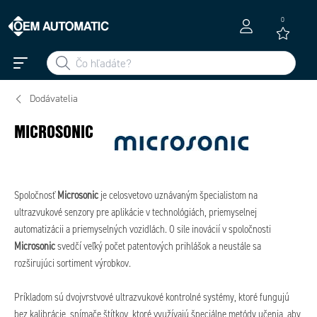
0
Dodávatelia
MICROSONIC
Spoločnosť
Microsonic
je celosvetovo uznávaným špecialistom na
ultrazvukové senzory pre aplikácie v technológiách, priemyselnej
automatizácii a priemyselných vozidlách. O sile inovácií v spoločnosti
Microsonic
svedčí veľký počet patentových prihlášok a neustále sa
rozširujúci sortiment výrobkov.
Príkladom sú dvojvrstvové ultrazvukové kontrolné systémy, ktoré fungujú
bez kalibrácie, snímače štítkov, ktoré využívajú špeciálne metódy učenia, aby