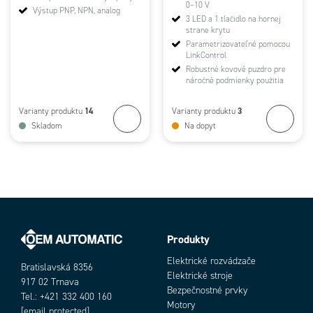
0–10 V
Výstup PNP, NPN, analog
3 LED a 1 tlačidlo na hornej
strane krytu
Parametrizovateľné pomocou
LinkControl
Robustné kovové puzdro pre
náročné podmienky použitia
14
3
Varianty produktu
Varianty produktu
Skladom
Na dopyt
Produkty
Elektrické rozvádzače
Bratislavská 8356
Elektrické stroje
917 02 Trnava
Bezpečnostné prvky
Tel.: +421 332 400 160
Motory
[email protected]