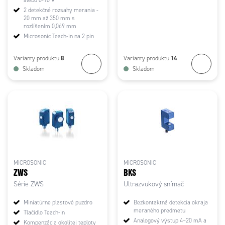
2 detekčné rozsahy merania -
20 mm až 350 mm s
rozlíšením 0,069 mm
Microsonic Teach-in na 2 pin
8
14
Varianty produktu
Varianty produktu
Skladom
Skladom
MICROSONIC
MICROSONIC
ZWS
BKS
Série ZWS
Ultrazvukový snímač
Miniatúrne plastové puzdro
Bezkontaktná detekcia okraja
meraného predmetu
Tlačidlo Teach-in
Analogový výstup 4–20 mA a
Kompenzácia okolitej teploty