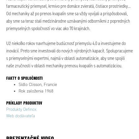
farmaceutický priemysel, krmivo pre domáce zvieratá, čistiace prostriedky...
Od mechaniky až po prenos kvapalín sme sa vždy vyvíjali a prispôsobovali,
aby sme sa teraz stali medzinárodne uznávanými odborníkmi z popredných
priemyselných spoločností vo viac ako 70 krajinách.
Už niekoľko rokov navrhujeme budúcnosť priemyslu 4.0 a investujeme do
inovácií. Preto sme investovali do nových výrobných kapacít. Spolupracujeme
s priemyselnými expertmi, najmä v oblasti automatizácie, aby sme spojili
naše zručnosti v oblasti mechaniky prenosu kvapalín s automatizáciou.
FAKTY O SPOLOČNOSTI
Sídlo Clisson, Francie
Rok založenia 1968
PRÍKLADY PRODUKTOV
Produkty Definox
Web dodávateľa
PREZENTAČNÉ VIDEO