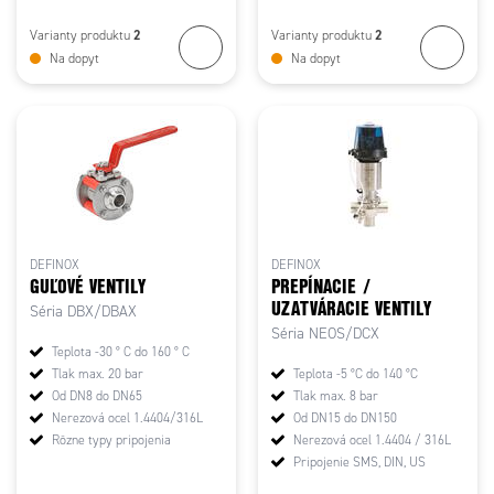
2
2
Varianty produktu
Varianty produktu
Na dopyt
Na dopyt
DEFINOX
DEFINOX
GUĽOVÉ VENTILY
PREPÍNACIE /
UZATVÁRACIE VENTILY
Séria DBX/DBAX
Séria NEOS/DCX
Teplota -30 ° C do 160 ° C
Tlak max. 20 bar
Teplota -5 °C do 140 °C
Od DN8 do DN65
Tlak max. 8 bar
Nerezová ocel 1.4404/316L
Od DN15 do DN150
Rôzne typy pripojenia
Nerezová ocel 1.4404 / 316L
Pripojenie SMS, DIN, US