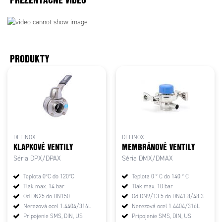
PRODUKTY
DEFINOX
DEFINOX
KLAPKOVÉ VENTILY
MEMBRÁNOVÉ VENTILY
Séria DPX/DPAX
Séria DMX/DMAX
Teplota 0°C do 120°C
Teplota 0 ° C do 140 ° C
Tlak max. 14 bar
Tlak max. 10 bar
Od DN25 do DN150
Od DN9/13.5 do DN41.8/48.3
Nerezová ocel 1.4404/316L
Nerezová ocel 1.4404/316L
Pripojenie SMS, DIN, US
Pripojenie SMS, DIN, US