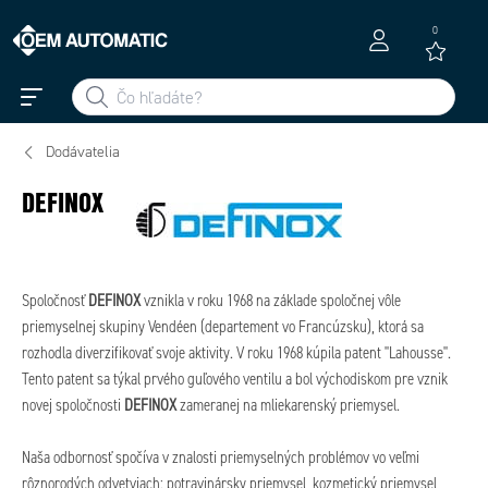
0
Dodávatelia
DEFINOX
Spoločnosť
DEFINOX
vznikla v roku 1968 na základe spoločnej vôle
priemyselnej skupiny Vendéen (departement vo Francúzsku), ktorá sa
rozhodla diverzifikovať svoje aktivity. V roku 1968 kúpila patent "Lahousse".
Tento patent sa týkal prvého guľového ventilu a bol východiskom pre vznik
novej spoločnosti
DEFINOX
zameranej na mliekarenský priemysel.
Naša odbornosť spočíva v znalosti priemyselných problémov vo veľmi
rôznorodých odvetviach: potravinársky priemysel, kozmetický priemysel,