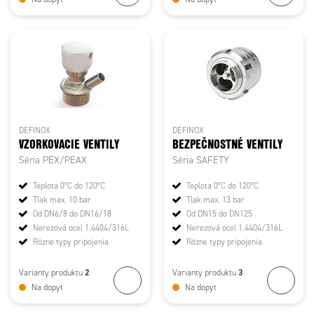
DEFINOX
DEFINOX
VZORKOVACIE VENTILY
BEZPEČNOSTNÉ VENTILY
Séria PEX/PEAX
Séria SAFETY
Teplota 0°C do 120°C
Teplota 0°C do 120°C
Tlak max. 10 bar
Tlak max. 13 bar
Od DN6/8 do DN16/18
Od DN15 do DN125
Nerezová ocel 1.4404/316L
Nerezová ocel 1.4404/316L
Rôzne typy pripojenia
Rôzne typy pripojenia
2
3
Varianty produktu
Varianty produktu
Na dopyt
Na dopyt