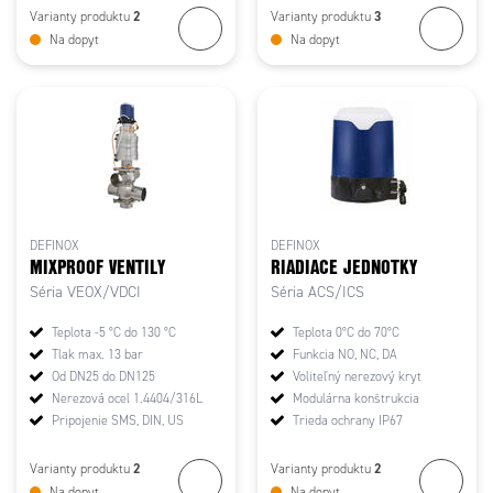
2
3
Varianty produktu
Varianty produktu
Na dopyt
Na dopyt
DEFINOX
DEFINOX
MIXPROOF VENTILY
RIADIACE JEDNOTKY
Séria VEOX/VDCI
Séria ACS/ICS
Teplota -5 °C do 130 °C
Teplota 0°C do 70°C
Tlak max. 13 bar
Funkcia NO, NC, DA
Od DN25 do DN125
Voliteľný nerezový kryt
Nerezová ocel 1.4404/316L
Modulárna konštrukcia
Pripojenie SMS, DIN, US
Trieda ochrany IP67
2
2
Varianty produktu
Varianty produktu
Na dopyt
Na dopyt