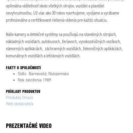
optimálna viditeľnosť okolo všetkých strojov, vozidiel a plavidiel
nevyhnutnosťou. Už viac ako 30 rokov navrhujeme, vyvíjame a vyrábame
profesionálne a certifikované riešenia videnia pre každú situáciu.
Naše kamery a detekčné systémy sa používajú na stavebných strojoch,
nákladných vozidlách, autobusoch, žeriavoch, vysokozdvižných vozíkoch,
námorných aplikáciách, záchranných vozidlách, železničných aplikáciách,
komunálnych vozidlách a letiskových vozidlách.
FAKTY O SPOLOČNOSTI
Sídlo Barneveld, Nizozemsko
Rok založenia 1989
PRÍKLADY PRODUKTOV
Produkty Orlaco
Web dodávateľa
PREZENTAČNÉ VIDEO