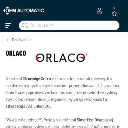
0
Dodávatelia
ORLACO
Spoločnosť
Stoneridge-Orlaco
je lídrom na trhu v oblasti kamerových a
monitorovacích systémov pre komerčné a priemyselné vozidlá. To znamená,
že dodávame popredným výrobcom vozidiel na celom svete. Naše systémy
zvyšujú bezpečnosť, zlepšujú ergonómiu, vytvárajú väčší komfort a
zabezpečujú vyššiu efektivitu.
"Vízia je našou misiou®". Preto je v spoločnosti
Stoneridge-Orlaco
vývoj,
výroba a dodávka systémov videnia a detekcie prvoradá. Z nášho pohľadu je