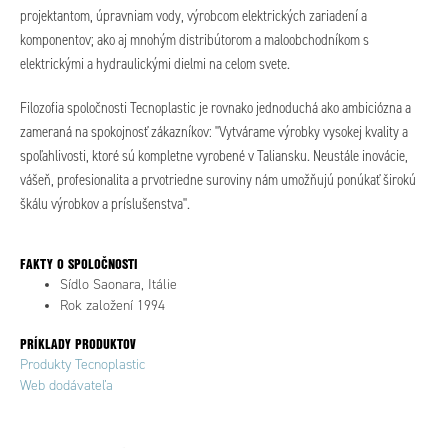
projektantom, úpravniam vody, výrobcom elektrických zariadení a
komponentov; ako aj mnohým distribútorom a maloobchodníkom s
elektrickými a hydraulickými dielmi na celom svete.
Filozofia spoločnosti Tecnoplastic je rovnako jednoduchá ako ambiciózna a
zameraná na spokojnosť zákazníkov: "Vytvárame výrobky vysokej kvality a
spoľahlivosti, ktoré sú kompletne vyrobené v Taliansku. Neustále inovácie,
vášeň, profesionalita a prvotriedne suroviny nám umožňujú ponúkať širokú
škálu výrobkov a príslušenstva".
FAKTY O SPOLOČNOSTI
Sídlo Saonara, Itálie
Rok založení 1994
PRÍKLADY PRODUKTOV
Produkty Tecnoplastic
Web dodávateľa