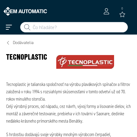
0
Dodávatelia
TECNOPLASTIC
Tecnoplastic je talianska spoločnosť na výrobu plavákových spínačov a filtrov
založená v roku 1994 s rozsiahlymi skúsenosťami v tomto odvetví už od 70.
rokov minulého storočia.
Celý výrobný proces, od nápadu, cez návrh, vývoj formy a lisovanie dielov, ich
montáž a záverečné testovanie, prebieha v ich továrni v Saonare, dedinke
neďaleko krásneho prímorského mesta Benátky.
S hrdosťou dodávajú svoje výrobky mnohým výrobcom čerpadiel,