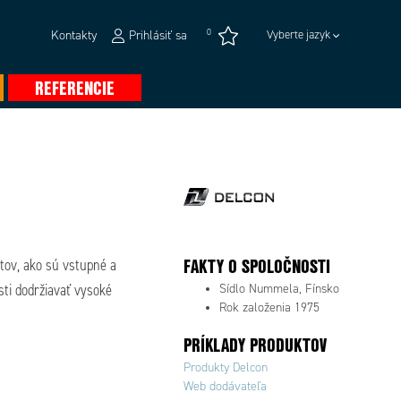
0
Kontakty
Prihlásiť sa
Vyberte jazyk
REFERENCIE
FAKTY O SPOLOČNOSTI
tov, ako sú vstupné a
ti dodržiavať vysoké
Sídlo Nummela, Fínsko
Rok založenia 1975
PRÍKLADY PRODUKTOV
Produkty Delcon
Web dodávateľa