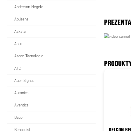
Anderson Negele
Aplisens
PREZENTA
Askala
Asco
Ascon Tecnologic
PRODUKT
ATC
Auer Signal
Autonics
Aventics
Baco
DELCON RE
Bergquist