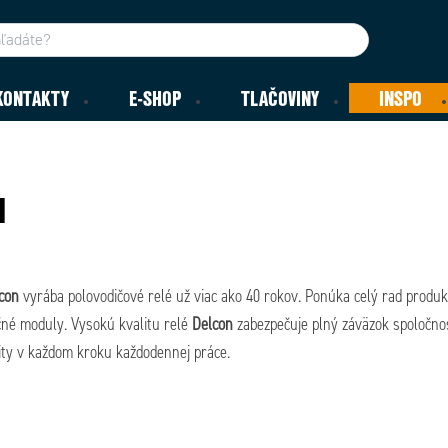
KONTAKTY
E-SHOP
TLAČOVINY
INSPO
N
con
vyrába polovodičové relé už viac ako 40 rokov. Ponúka celý rad produk
čné moduly. Vysokú kvalitu relé
Delcon
zabezpečuje plný záväzok spoločnos
ity v každom kroku každodennej práce.