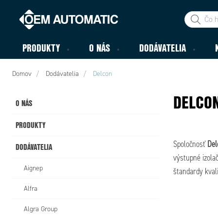
PRODUKTY
O NÁS
DODÁVATELIA
Domov
Dodávatelia
Delcon
DELCO
O NÁS
PRODUKTY
Spoločnosť
Del
DODÁVATELIA
výstupné izola
Aignep
štandardy kval
Alfra
Algra Group