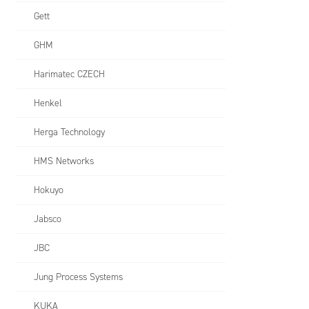
Gett
GHM
Harimatec CZECH
Henkel
Herga Technology
HMS Networks
Hokuyo
Jabsco
JBC
Jung Process Systems
KUKA