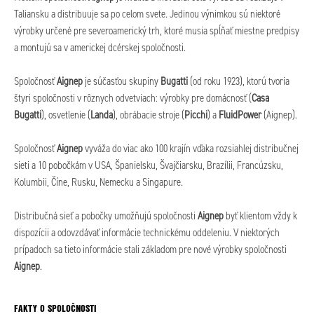
Taliansku a distribuuje sa po celom svete. Jedinou výnimkou sú niektoré
výrobky určené pre severoamerický trh, ktoré musia spĺňať miestne predpisy
a montujú sa v americkej dcérskej spoločnosti.
Spoločnosť
Aignep
je súčasťou skupiny
Bugatti
(od roku 1923), ktorú tvoria
štyri spoločnosti v rôznych odvetviach: výrobky pre domácnosť (
Casa
Bugatti
), osvetlenie (
Landa
), obrábacie stroje (
Picchi
) a
FluidPower
(Aignep).
Spoločnosť
Aignep
vyváža do viac ako 100 krajín vďaka rozsiahlej distribučnej
sieti a 10 pobočkám v USA, Španielsku, Švajčiarsku, Brazílii, Francúzsku,
Kolumbii, Číne, Rusku, Nemecku a Singapure.
Distribučná sieť a pobočky umožňujú spoločnosti
Aignep
byť klientom vždy k
dispozícii a odovzdávať informácie technickému oddeleniu. V niektorých
prípadoch sa tieto informácie stali základom pre nové výrobky spoločnosti
Aignep
.
FAKTY O SPOLOČNOSTI