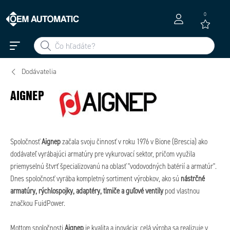
0
Dodávatelia
AIGNEP
Spoločnosť
Aignep
začala svoju činnosť v roku 1976 v Bione (Brescia) ako
dodávateľ vyrábajúci armatúry pre vykurovací sektor, pričom využila
priemyselnú štvrť špecializovanú na oblasť "vodovodných batérií a armatúr".
Dnes spoločnosť vyrába kompletný sortiment výrobkov, ako sú
nástrčné
armatúry, rýchlospojky, adaptéry, tlmiče a guľové ventily
pod vlastnou
značkou FuidPower.
Mottom spoločnosti
Aignep
je kvalita a inovácia: celá výroba sa realizuje v