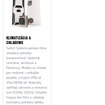
KLIMATIZÁCIA A
CHLADENIE
Saifert Systems ponúka rôzne
chladiace jednotky:
kompresorové, nástenné,
centrálne, skrinkové a
Peltierovy. Modely sú vhodné
pre vnútorné i vonkajšie
použitie, s krytom IP54 až
IP66/NEMA 4X. Materiály
zahŕňajú lakovanú a nerezovú
oceľ (SS304, SS316). Chladiče
fungujú bez filtra a vyžaduje
minimálnu potrebnú údržbu.