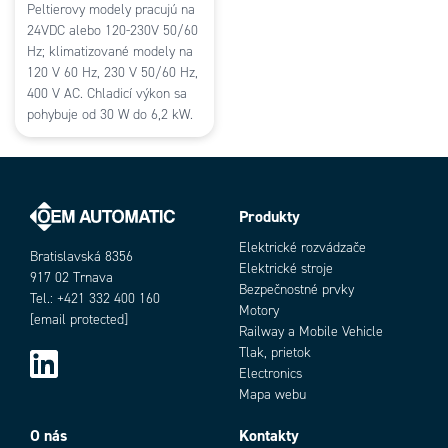
Peltierovy modely pracujú na
24VDC alebo 120-230V 50/60
Hz; klimatizované modely na
120 V 60 Hz, 230 V 50/60 Hz,
400 V AC. Chladicí výkon sa
pohybuje od 30 W do 6,2 kW.
Produkty
Elektrické rozvádzače
Bratislavská 8356
Elektrické stroje
917 02 Trnava
Bezpečnostné prvky
Tel.: +421 332 400 160
Motory
[email protected]
Railway a Mobile Vehicle
Tlak, prietok
Electronics
Mapa webu
O nás
Kontakty