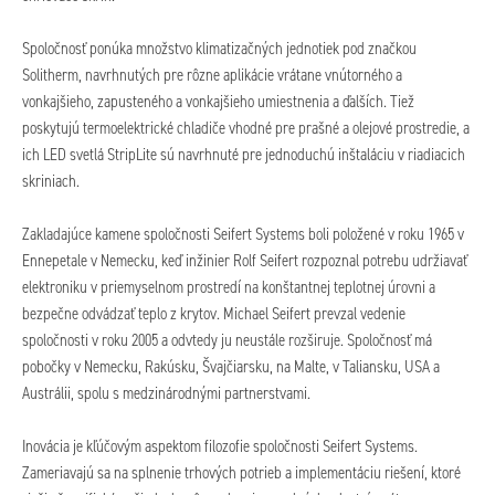
Spoločnosť ponúka množstvo klimatizačných jednotiek pod značkou
Solitherm, navrhnutých pre rôzne aplikácie vrátane vnútorného a
vonkajšieho, zapusteného a vonkajšieho umiestnenia a ďalších. Tiež
poskytujú termoelektrické chladiče vhodné pre prašné a olejové prostredie, a
ich LED svetlá StripLite sú navrhnuté pre jednoduchú inštaláciu v riadiacich
skriniach.
Zakladajúce kamene spoločnosti Seifert Systems boli položené v roku 1965 v
Ennepetale v Nemecku, keď inžinier Rolf Seifert rozpoznal potrebu udržiavať
elektroniku v priemyselnom prostredí na konštantnej teplotnej úrovni a
bezpečne odvádzať teplo z krytov. Michael Seifert prevzal vedenie
spoločnosti v roku 2005 a odvtedy ju neustále rozširuje. Spoločnosť má
pobočky v Nemecku, Rakúsku, Švajčiarsku, na Malte, v Taliansku, USA a
Austrálii, spolu s medzinárodnými partnerstvami.
Inovácia je kľúčovým aspektom filozofie spoločnosti Seifert Systems.
Zameriavajú sa na splnenie trhových potrieb a implementáciu riešení, ktoré