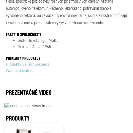
riešia špecifické požiadavky rôznych priemyselných odvetví, vrátane
automobilového, telekomunikačného, lekárskeho, potravinárskeho a
výrobného sektora. Sú zaviazaní k environmentálnej udržateľnosti a ponúkajú
riešenie na mieru pre unikátne výzvy v tepelnom manažmente.
FAKTY O SPOLOČNOSTI
Sídlo Birzebbuga, Malta
Rok založenia 1965
PRÍKLADY PRODUKTOV
Produkty S
eifert Systems
Web dodávateľa
PREZENTAČNÉ VIDEO
PRODUKTY