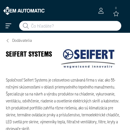
0
Dodávatelia
SEIFERT SYSTEMS
Spoločnosť Seifert Systems je celosvetovo uznávaná firma s viac ako 55-
ročnými skúsenosťami v oblasti priemyselného tepelného manažmentu.
Špecializuje sa na návrh a výrobu produktov na chladenie, vykurovanie,
ventiláciu, odvlhčenie, riadenie a osvetlenie elektrických skríň a kabinetov.
Ich produktové portfólio zahŕňa rôzne riešenia, ako sú klimatizácia pre
skrine, termálne ovládacie prvky a príslušenstvo, termoelektrické chladiče,
LED svetlá pre skrine, výmenníky tepla, filtračné ventilátory, filtre, kryty a
ohrievače skríň.