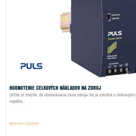
HODNOTENIE CELKOVÝCH NÁKLADOV NA ZDROJ
Určite je zrejmé, že obstarávacia cena zdroja nie je totožná z celkový
napätia.
#Elektrické rozvádzače