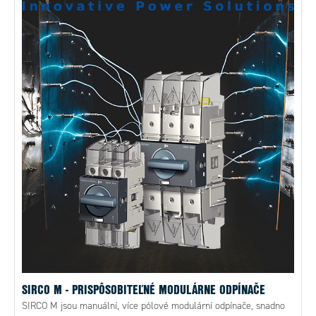
SIRCO M - PRISPÔSOBITEĽNÉ MODULÁRNE ODPÍNAČE
SIRCO M jsou manuální, více pólové modulární odpínače, snadno