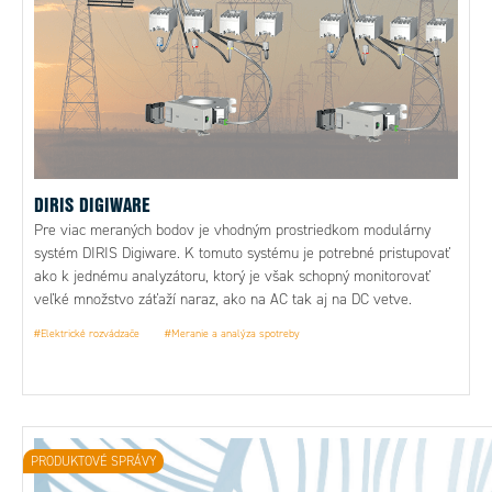
DIRIS DIGIWARE
Pre viac meraných bodov je vhodným prostriedkom modulárny
systém DIRIS Digiware. K tomuto systému je potrebné pristupovať
ako k jednému analyzátoru, ktorý je však schopný monitorovať
veľké množstvo záťaží naraz, ako na AC tak aj na DC vetve.
Pomocou DIRIS Digiware nemusíte len monitorovať elektrické
#Elektrické rozvádzače
#Meranie a analýza spotreby
siete, ale vďaka IO modulom je možné do systému zahrnú aj
monitorovanie iných veličín, ako je teplota, tlak, prietok atď.
PRODUKTOVÉ SPRÁVY