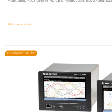
Model zdroja PULS QT40.241-B2 s priemyselnou zbernicou a komunikáci
#Elektrické rozvádzače
PRODUKTOVÉ SPRÁVY