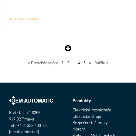
#Elektrické rozvádzače
« Predchádzajúca
1
2
3
4
5
6
Ďalšie »
Produkty
Elektrické rozvádzače
Bratislavská 8356
Elektrické stroje
917 02 Trnava
Bezpečnostné prvky
Tel.: +421 332 400 160
Motory
[email protected]
Railway a Mobile Vehicle