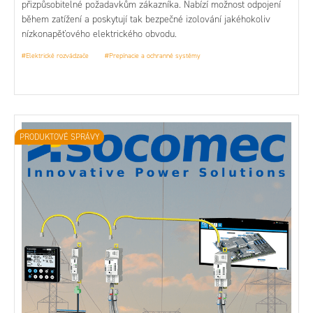
přizpůsobitelné požadavkům zákazníka. Nabízí možnost odpojení
během zatížení a poskytují tak bezpečné izolování jakéhokoliv
nízkonapěťového elektrického obvodu.
#Elektrické rozvádzače
#Prepínacie a ochranné systémy
PRODUKTOVÉ SPRÁVY