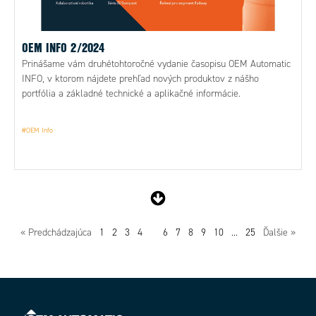
OEM INFO 2/2024
Prinášame vám druhétohtoročné vydanie časopisu OEM Automatic
INFO, v ktorom nájdete prehľad nových produktov z nášho
portfólia a základné technické a aplikačné informácie.
#OEM Info
« Predchádzajúca
1
2
3
4
5
6
7
8
9
10
...
25
Ďalšie »