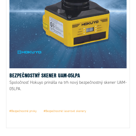
BEZPEČNOSTNÝ SKENER UAM-05LPA
Spoločnosť Hokuyo prináša na trh nový bezpečnostný skener UAM-
05LPA.
#Bezpečnostné prvky
#Bezpečnostné laserové skenery