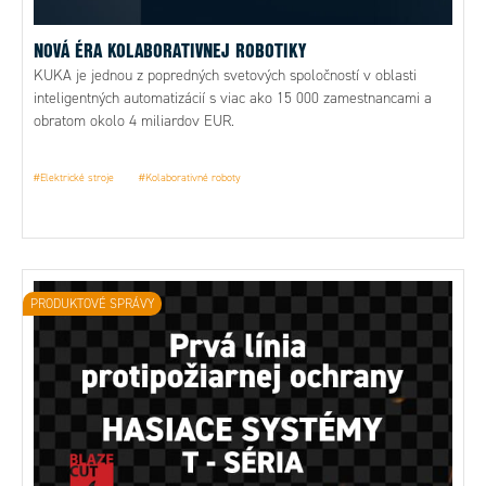
NOVÁ ÉRA KOLABORATIVNEJ ROBOTIKY
KUKA je jednou z popredných svetových spoločností v oblasti
inteligentných automatizácií s viac ako 15 000 zamestnancami a
obratom okolo 4 miliardov EUR.
#Elektrické stroje
#Kolaborativné roboty
PRODUKTOVÉ SPRÁVY