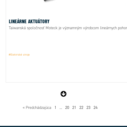
LINEÁRNE AKTUÁTORY
Taiwanská spoločnosť Moteck je významným výrobcom lineárnych pohon
#Elektrické stroje
« Predchádzajúca
1
...
20
21
22
23
24
25