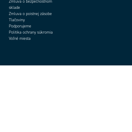
Zmluva o bezpečnostnom
sklade
Zmluva o poistnej zásobe
Tlačoviny
Podporujeme
Politika ochrany súkromia
Voľné miesta