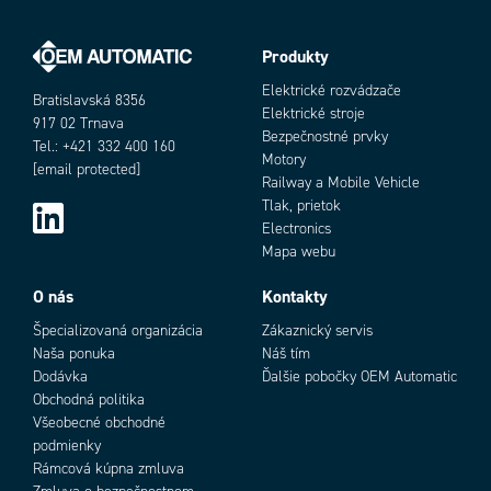
Materials Spindle
Poniklovaná mosadz
Materials Terminal To Handle
Poniklovaná mosadz
Prevádzková teplota max.
80 °C
Produkty
Objednávacie číslo
Prevádzková teplota min.
-20 °C
Elektrické rozvádzače
Bratislavská 8356
Procesné pripojenie
G1/8
Elektrické stroje
917 02 Trnava
Tlakový rozsah max.
20 bar
Bezpečnostné prvky
Tel.: +421 332 400 160
Tlakový rozsah min.
-0,99 bar
Motory
[email protected]
Tvar tela
I
Railway a Mobile Vehicle
Typ závitu
Cylindrický
Tlak, prietok
Electronics
Mapa webu
Add as new cart row
Add to existing cart row
O nás
Kontakty
Špecializovaná organizácia
Zákaznický servis
Naša ponuka
Náš tím
Dodávka
Ďalšie pobočky OEM Automatic
Obchodná politika
Všeobecné obchodné
podmienky
Rámcová kúpna zmluva