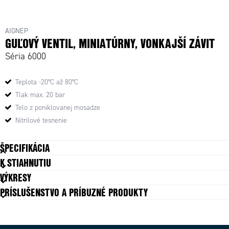
AIGNEP
GUĽOVÝ VENTIL, MINIATÚRNY, VONKAJŠÍ ZÁVIT
Séria 6000
Teplota -20°C až 80°C
Tlak max. 20 bar
Telo z poniklovanej mosadze
Nitrilové tesnenie
ŠPECIFIKÁCIA
K STIAHNUTIU
Balenie
10 ks
VÝKRESY
Material Handle
Polyamid
PRÍSLUŠENSTVO A PRÍBUZNÉ PRODUKTY
Materiál O-krúžku
NBR
Materiál tela
Poniklovaná mosadz
Materials Kula
Oceľ