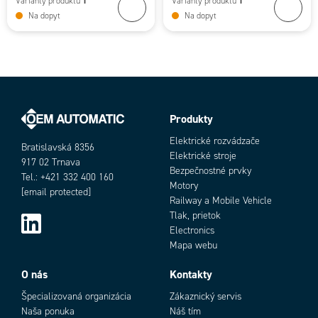
1
1
Varianty produktu
Varianty produktu
Na dopyt
Na dopyt
Produkty
Elektrické rozvádzače
Bratislavská 8356
Elektrické stroje
917 02 Trnava
Bezpečnostné prvky
Tel.: +421 332 400 160
Motory
[email protected]
Railway a Mobile Vehicle
Tlak, prietok
Electronics
Mapa webu
O nás
Kontakty
Špecializovaná organizácia
Zákaznický servis
Naša ponuka
Náš tím