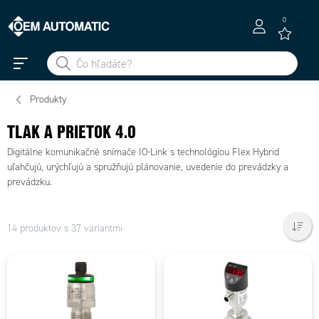
0
Produkty
TLAK A PRIETOK 4.0
Digitálne komunikačné snímače IO-Link s technológiou Flex Hybrid
uľahčujú, urýchľujú a spružňujú plánovanie, uvedenie do prevádzky a
prevádzku.
14 produktov s 37 variantmi