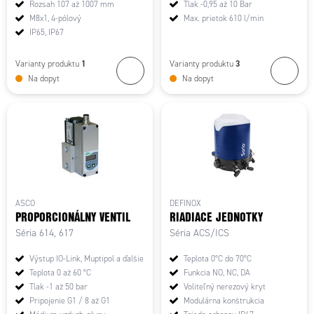
Rozsah 107 až 1007 mm
Tlak -0,95 až 10 Bar
M8x1, 4-pólový
Max. prietok 610 l/min
IP65, IP67
1
3
Varianty produktu
Varianty produktu
Na dopyt
Na dopyt
ASCO
DEFINOX
PROPORCIONÁLNY VENTIL
RIADIACE JEDNOTKY
Séria 614, 617
Séria ACS/ICS
Výstup IO-Link, Muptipol a ďalšie
Teplota 0°C do 70°C
Teplota 0 až 60 °C
Funkcia NO, NC, DA
Tlak -1 až 50 bar
Voliteľný nerezový kryt
Pripojenie G1 / 8 až G1
Modulárna konštrukcia