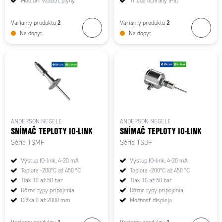
Médium vzduch, plyny
Trieda ochrany IP67
2
2
Varianty produktu
Varianty produktu
Na dopyt
Na dopyt
ANDERSON NEGELE
ANDERSON NEGELE
SNÍMAČ TEPLOTY IO-LINK
SNÍMAČ TEPLOTY IO-LINK
Séria TSMF
Séria TSBF
Výstup IO-link, 4-20 mA
Výstup IO-link, 4-20 mA
Teplota -200°C až 450 °C
Teplota -200°C až 450 °C
Tlak 10 až 50 bar
Tlak 10 až 50 bar
Rôzne typy pripojenia
Rôzne typy pripojenia
Dĺžka 0 až 2000 mm
Možnosť displeja