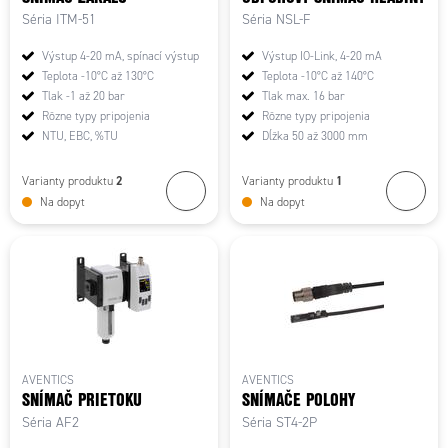
Séria ITM-51
Séria NSL-F
Výstup 4-20 mA, spínací výstup
Výstup IO-Link, 4-20 mA
Teplota -10°C až 130°C
Teplota -10°C až 140°C
Tlak -1 až 20 bar
Tlak max. 16 bar
Rôzne typy pripojenia
Rôzne typy pripojenia
NTU, EBC, %TU
Dĺžka 50 až 3000 mm
2
1
Varianty produktu
Varianty produktu
Na dopyt
Na dopyt
AVENTICS
AVENTICS
SNÍMAČ PRIETOKU
SNÍMAČE POLOHY
Séria AF2
Séria ST4-2P