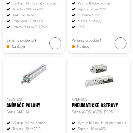
Výstup IO-Link, analóg, spínací
Výstup IO-Link, spínací
Teplota -20°C až 60°C
Teplota -25 až 75°C
Tlak 0 až 16 bar
T-drážka 4 mm
Pripojenie G3/8 až G1
M12x1, 4-pólový
Prietok 5 až 6490 l/min
IP67
7
1
Varianty produktu
Varianty produktu
Na dopyt
Na dopyt
AVENTICS
AVENTICS
SNÍMAČE POLOHY
PNEUMATICKÉ OSTROVY
Séria SM6-AL
Séria AV05, AV05, ES05
Výstup IO-Link, analóg
Výstup IO-Link, Muptipol a ďalšie
Teplota -20 až 70°C
Teplota -10 až 60°C