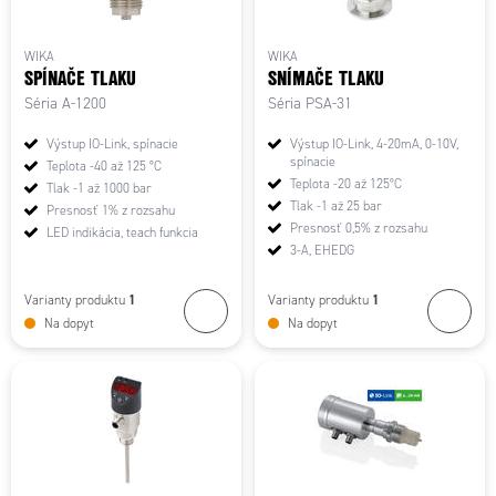
WIKA
WIKA
SPÍNAČE TLAKU
SNÍMAČE TLAKU
Séria A-1200
Séria PSA-31
Výstup IO-Link, spínacie
Výstup IO-Link, 4-20mA, 0-10V,
spínacie
Teplota -40 až 125 °C
Teplota -20 až 125°C
Tlak -1 až 1000 bar
Tlak -1 až 25 bar
Presnosť 1% z rozsahu
Presnosť 0,5% z rozsahu
LED indikácia, teach funkcia
3-A, EHEDG
1
1
Varianty produktu
Varianty produktu
Na dopyt
Na dopyt