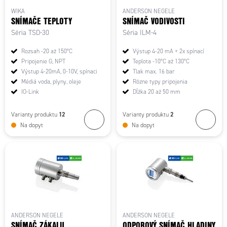
WIKA
ANDERSON NEGELE
SNÍMAČE TEPLOTY
SNÍMAČ VODIVOSTI
Séria TSD-30
Séria ILM-4
Rozsah -20 až 150°C
Výstup 4-20 mA + 2x spínací
Pripojenie G, NPT
Teplota -10°C až 130°C
Výstup 4-20mA, 0-10V, spínaci
Tlak max. 16 bar
Médiá voda, plyny, oleje
Rôzne typy pripojenia
IO-Link
Dĺžka 20 až 50 mm
12
2
Varianty produktu
Varianty produktu
Na dopyt
Na dopyt
ANDERSON NEGELE
ANDERSON NEGELE
SNÍMAČ ZÁKALU
ODPOROVÝ SNÍMAČ HLADINY