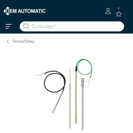
0
Termočlánky