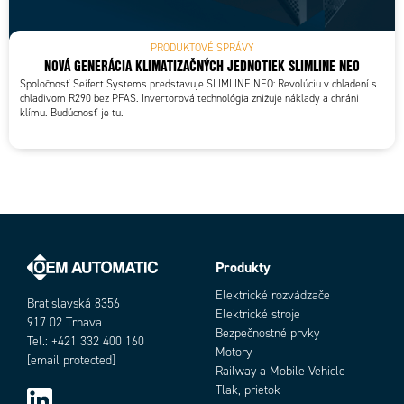
PRODUKTOVÉ SPRÁVY
NOVÁ GENERÁCIA KLIMATIZAČNÝCH JEDNOTIEK SLIMLINE NEO
Spoločnosť Seifert Systems predstavuje SLIMLINE NEO: Revolúciu v chladení s
chladivom R290 bez PFAS. Invertorová technológia znižuje náklady a chráni
klímu. Budúcnosť je tu.
Produkty
Elektrické rozvádzače
Bratislavská 8356
Elektrické stroje
917 02 Trnava
Bezpečnostné prvky
Tel.: +421 332 400 160
Motory
[email protected]
Railway a Mobile Vehicle
Tlak, prietok