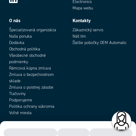
Electronics
Mapa webu
Objednávacie číslo
O nás
Kontakty
Špecializovaná organizácia
Zákaznický servis
Naša ponuka
Náš tím
Dodávka
Ďalšie pobočky OEM Automatic
Obchodná politika
Všeobecné obchodné
podmienky
Rámcová kúpna zmluva
Add as new cart row
Add to existing cart row
Zmluva o bezpečnostnom
sklade
Zmluva o poistnej zásobe
Tlačoviny
Podporujeme
Politika ochrany súkromia
Voľné miesta