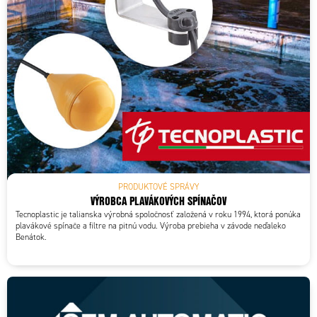
PRODUKTOVÉ SPRÁVY
VÝROBCA PLAVÁKOVÝCH SPÍNAČOV
Tecnoplastic je talianska výrobná spoločnosť založená v roku 1994, ktorá ponúka
plavákové spínače a filtre na pitnú vodu. Výroba prebieha v závode neďaleko
Benátok.