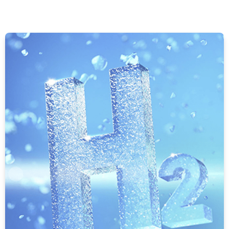
Plug diameter
3 mm
Prevádzková teplota max.
760 °C
Prevádzková teplota min.
0 °C
Teplota okolia do
100 °C
Teplota okolia od
-20 °C