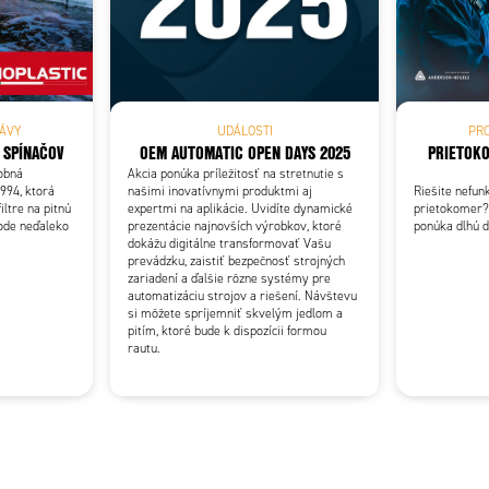
Add as new cart row
 to existing cart row
ÁVY
UDÁLOSTI
PR
 SPÍNAČOV
OEM AUTOMATIC OPEN DAYS 2025
PRIETOKO
robná
Akcia ponúka príležitosť na stretnutie s
994, ktorá
našimi inovatívnymi produktmi aj
Riešite nefu
ltre na pitnú
expertmi na aplikácie. Uvidíte dynamické
prietokomer?
ode neďaleko
prezentácie najnovších výrobkov, ktoré
ponúka dlhú d
dokážu digitálne transformovať Vašu
prevádzku, zaistiť bezpečnosť strojných
zariadení a ďalšie rôzne systémy pre
automatizáciu strojov a riešení. Návštevu
si môžete spríjemniť skvelým jedlom a
pitím, ktoré bude k dispozícii formou
rautu.