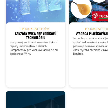
Add
PRODUKTOVÉ SPRÁVY
PRODUKTOVÉ SPR
SENZORY WIKA PRE VODÍKOVÚ
VÝROBCA PLAVÁKOVÝCH
TECHNOLÓGIU
Tecnoplastic je talianska vý
Komplexný sortiment snímačov tlaku a
spoločnosť založená v roku 1
teploty, manometrov a ďalších
ponúka plavákové spínače a fi
komponentov pre vodíkové aplikácie od
vodu. Výroba prebieha v záv
spoločnosti WIKA
Benátok.