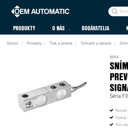
PRODUKTY
O NÁS
DODÁVATELIA
Domov
Produkty
Tlak a prietok
Snímače a spínače
Sním
WIKA
SNÍM
PREV
SIGN
Séria F
Rozsah
Výstup
Telo ne