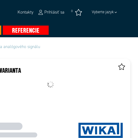
0
Kontakty
Prihlásiť sa
Vyberte jazyk
REFERENCIE
ka analógového signálu
VARIANTA