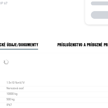
 IP 67
CKÉ ÚDAJE/DOKUMENTY
PRÍSLUŠENSTVO A PRÍBUZNÉ P
1.5±10 %mV/V
Nerezová oceľ
10000 kg
500 kg
IP67