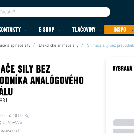
KONTAKTY
E-SHOP
TLAČOVINY
INSPO
ače a spínače sily
Elektrické snímače sily
Snímače sily bez prevodní
AČE SILY BEZ
VYBRANÁ 
ODNÍKA ANALÓGOVÉHO
ÁLU
3831
 500 až 10 000Kg
 2 ± 1% mV/V
rezová oceľ