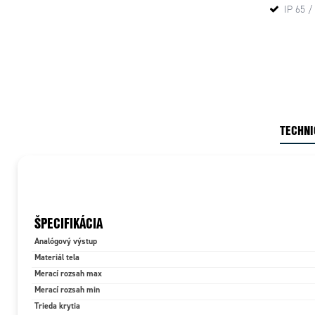
IP 65 /
TECHNI
ŠPECIFIKÁCIA
Analógový výstup
Materiál tela
Merací rozsah max
Merací rozsah min
Trieda krytia