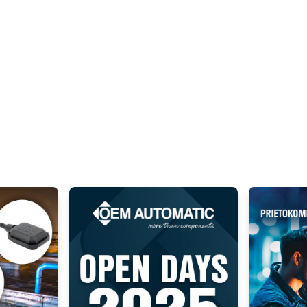
F3831 - Snímac sily