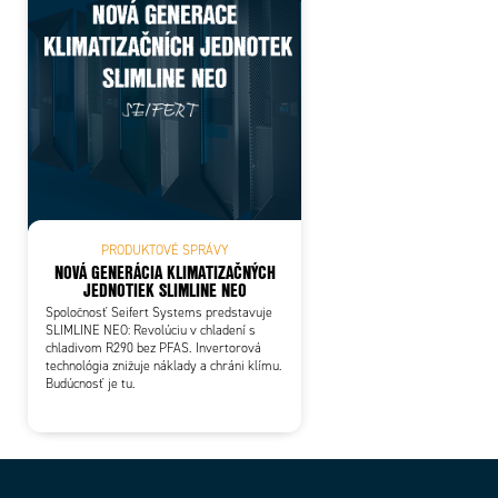
PRODUKTOVÉ SPRÁVY
NOVÁ GENERÁCIA KLIMATIZAČNÝCH
JEDNOTIEK SLIMLINE NEO
Spoločnosť Seifert Systems predstavuje
SLIMLINE NEO: Revolúciu v chladení s
chladivom R290 bez PFAS. Invertorová
technológia znižuje náklady a chráni klímu.
Budúcnosť je tu.