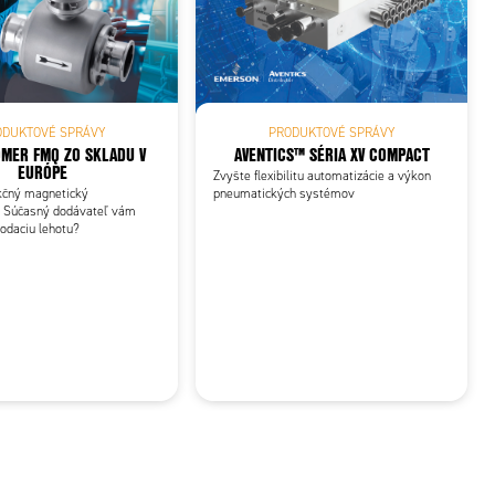
ODUKTOVÉ SPRÁVY
PRODUKTOVÉ SPRÁVY
MER FMQ ZO SKLADU V
AVENTICS™ SÉRIA XV COMPACT
EURÓPE
Zvyšte flexibilitu automatizácie a výkon
nkčný magnetický
pneumatických systémov
 Súčasný dodávateľ vám
odaciu lehotu?