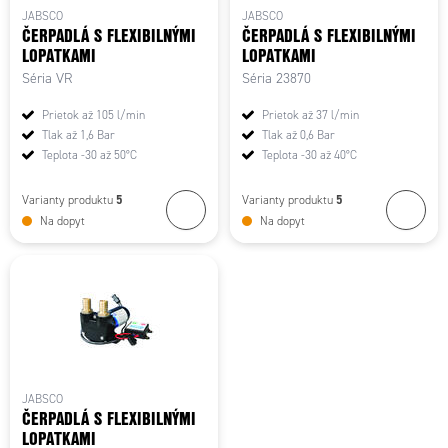
JABSCO
JABSCO
ČERPADLÁ S FLEXIBILNÝMI
ČERPADLÁ S FLEXIBILNÝMI
LOPATKAMI
LOPATKAMI
Séria VR
Séria 23870
Prietok až 105 l/min
Prietok až 37 l/min
Tlak až 1,6 Bar
Tlak až 0,6 Bar
Teplota -30 až 50°C
Teplota -30 až 40°C
5
5
Varianty produktu
Varianty produktu
Na dopyt
Na dopyt
JABSCO
ČERPADLÁ S FLEXIBILNÝMI
LOPATKAMI