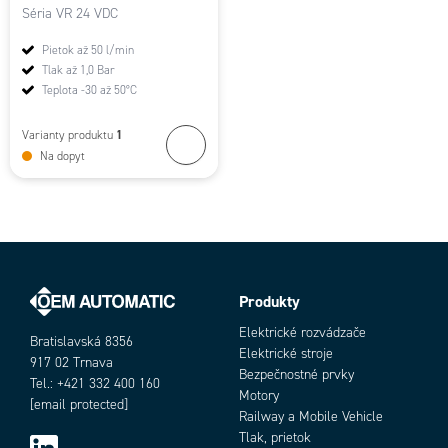
Séria VR 24 VDC
Pietok až 50 l/min
Tlak až 1,0 Bar
Teplota -30 až 50°C
1
Varianty produktu
Na dopyt
Produkty
Elektrické rozvádzače
Bratislavská 8356
Elektrické stroje
917 02 Trnava
Bezpečnostné prvky
Tel.: +421 332 400 160
Motory
[email protected]
Railway a Mobile Vehicle
Tlak, prietok