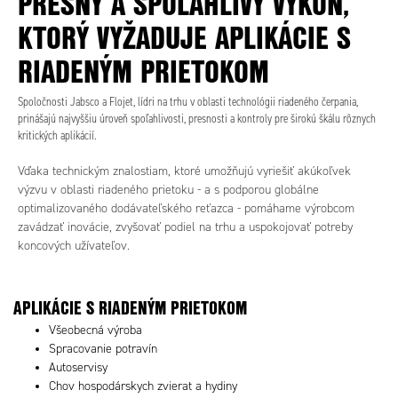
PRESNÝ A SPOĽAHLIVÝ VÝKON,
KTORÝ VYŽADUJE APLIKÁCIE S
RIADENÝM PRIETOKOM
Spoločnosti Jabsco a Flojet, lídri na trhu v oblasti technológii riadeného čerpania,
prinášajú najvyššiu úroveň spoľahlivosti, presnosti a kontroly pre širokú škálu rôznych
kritických aplikácií.
Vďaka technickým znalostiam, ktoré umožňujú vyriešiť akúkoľvek
výzvu v oblasti riadeného prietoku - a s podporou globálne
optimalizovaného dodávateľského reťazca - pomáhame výrobcom
zavádzať inovácie, zvyšovať podiel na trhu a uspokojovať potreby
koncových užívateľov.
APLIKÁCIE S RIADENÝM PRIETOKOM
Všeobecná výroba
Spracovanie potravín
Autoservisy
Chov hospodárskych zvierat a hydiny