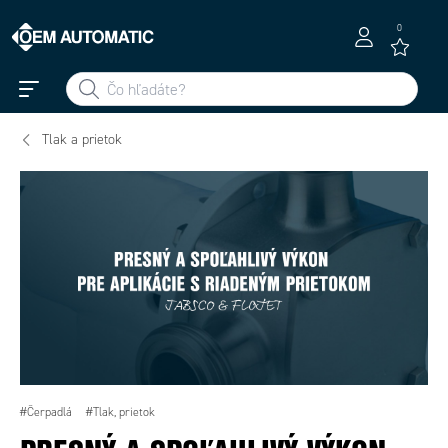
0
Tlak a prietok
#Čerpadlá
#Tlak, prietok