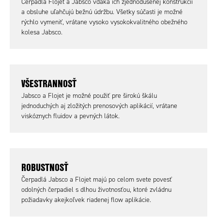
Čerpadlá Flojet a Jabsco vďaka ich zjednodušenej konštrukcii
a obsluhe uľahčujú bežnú údržbu. Všetky súčasti je možné
rýchlo vymeniť, vrátane vysoko vysokokvalitného obežného
kolesa Jabsco.
VŠESTRANNOSŤ
Jabsco a Flojet je možné použiť pre širokú škálu
jednoduchých aj zložitých prenosových aplikácií, vrátane
viskóznych fluidov a pevných látok.
ROBUSTNOSŤ
Čerpadlá Jabsco a Flojet majú po celom svete povesť
odolných čerpadiel s dlhou životnosťou, ktoré zvládnu
požiadavky akejkoľvek riadenej flow aplikácie.