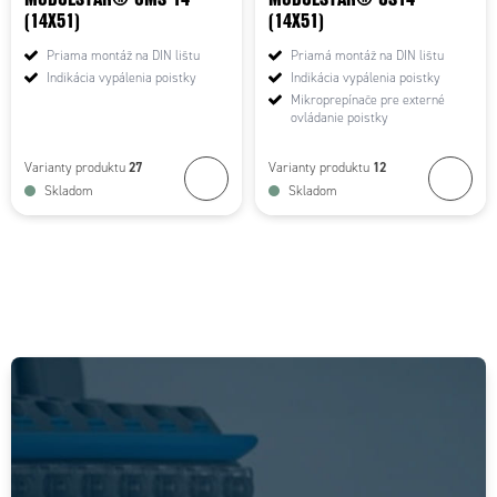
(14X51)
(14X51)
Priama montáž na DIN lištu
Priamá montáž na DIN lištu
Indikácia vypálenia poistky
Indikácia vypálenia poistky
Mikroprepínače pre externé
ovládanie poistky
27
12
Varianty produktu
Varianty produktu
Skladom
Skladom