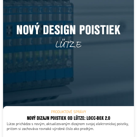
PRODUKTOVÉ SPRÁVY
NOVÝ DIZAJN POISTIEK OD LÜTZE: LOCC-BOX 2.0
Lütze prichádza s novým, aktualizovaným dizajnom svojej elektronickej poistky,
pričom si zachováva rovnaké výrobné číslo ako predtým.