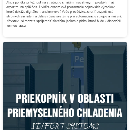
Akcia ponúka príležitosť na stretnutie s našimi inovatívnymi produktmi aj
expertmi na aplikácie. Uvidíte dynamické prezentácie najnovších výrobkov,
ktoré dokážu digitálne transformovať Vašu prevádzku, zaistiť bezpečnosť
strojných zariadení a ďalšie rôzne systémy pre automatizáciu strojov a riešení.
Návštevu si môžete spríjemniť skvelým jedlom a pitím, ktoré bude k dispozícii
formou rautu.