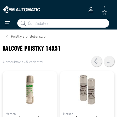
0
Poistky a príslušenstvo
VALCOVÉ POISTKY 14X51
4 produktov s 65 variantmi
Mersen
Mersen