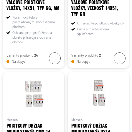
VALCOVÉ POISTKOVÉ
VALCOVÉ POISTKOVÉ
VLOŽKY, 14X51, TYP GG, AM
VLOŽKY, VEĽKOSŤ 14X51,
TYP GR
Keramické telo s
postriebrenými kontaktnými
Ultrarýchle poistkové vložky gR
plochami
Bez a s mechanickým
Ochrana proti preťaženiu a
spúšťačom
skratu prístroje a ochrana
obvodu
24
2
Varianty produktu
Varianty produktu
Na dopyt
Na dopyt
Mersen
Mersen
POISTKOVÝ DRŽIAK
POISTKOVÝ DRŽIAK
MODULSTAR® CMS 14
MODULSTAR® US14