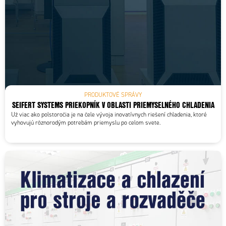
PRODUKTOVÉ SPRÁVY
SEIFERT SYSTEMS PRIEKOPNÍK V OBLASTI PRIEMYSELNÉHO CHLADENIA
Už viac ako polstoročia je na čele vývoja inovatívnych riešení chladenia, ktoré
vyhovujú rôznorodým potrebám priemyslu po celom svete.