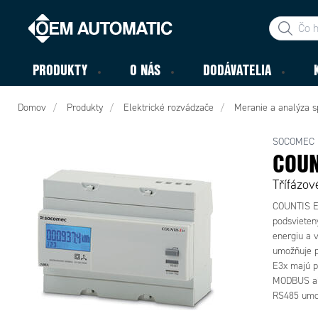
PRODUKTY
O NÁS
DODÁVATELIA
Domov
Produkty
Elektrické rozvádzače
Meranie a analýza s
SOCOMEC
COUN
Třífázov
COUNTIS E3
podsvieten
energiu a 
umožňuje p
E3x majú p
MODBUS ale
RS485 umož
viacerých m