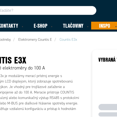
KONTAKTY
E-SHOP
TLAČOVINY
INSPO
potreby
Elektromery Countis E
Countis E3x
TIS E3X
VYBRANÁ 
é elektroměry do 100 A
x je modulárny merací prístroj energie s
ým LCD displejom, ktorý zobrazuje spotrebovanú
výkon. Je vhodný pre trojfázové zaťaženie a
ripojenie až do 100 A. Meracie prístroje COUNTIS
ulzný alebo komunikačný výstup RS485 s protokolmi
bo M-BUS pre diaľkové hlásenie spotreby energie.
ňuje vzdialenú konfiguráciu a prístup k hodnotám
eraní. COUNTIS E3x chráni proti inverzii