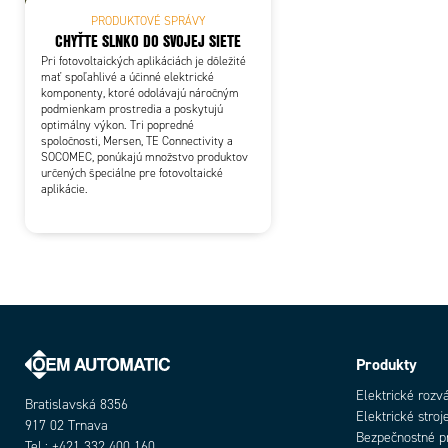
PRODUKTOVÉ SPRÁVY
CHYŤTE SLNKO DO SVOJEJ SIETE
Pri fotovoltaických aplikáciách je dôležité
mať spoľahlivé a účinné elektrické
komponenty, ktoré odolávajú náročným
podmienkam prostredia a poskytujú
optimálny výkon. Tri popredné
spoločnosti, Mersen, TE Connectivity a
SOCOMEC, ponúkajú množstvo produktov
určených špeciálne pre fotovoltaické
aplikácie.
Produkty
Elektrické rozv
Bratislavská 8356
Elektrické stroj
917 02 Trnava
Bezpečnostné p
Tel.: +421 332 400 160