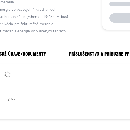
 meranie
álneho vodiča a detekuje chyby zapojenia, čo
štaláciu a znižuje náklady.
nergiu vo všetkých 4 kvadrantoch
o komunikácie (Ethernet, RS485, M-bus)
tifikácia pre fakturačné meranie
 merania energie vo viacerých tarifách
CKÉ ÚDAJE/DOKUMENTY
PRÍSLUŠENSTVO A PRÍBUZNÉ P
3P+N