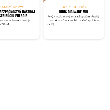
ODUKTOVÉ SPRÁVY
PRODUKTOVÉ SPRÁVY
BEZPEČNOSTNÝ NÁSTROJ
DIRIS DIGIWARE MID
STRIBÚCIU ENERGIE
Prvý viacokruhový merací systém vhodný
kanálových elektronických
i pre fakturačné a subfakturačné aplikácie
 PISA-M
(MID)