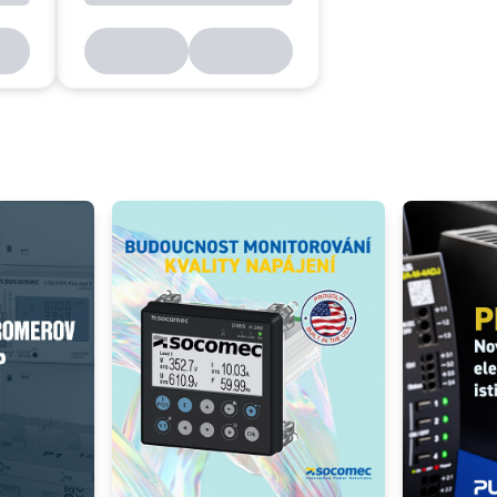
48503025 - COUNTIS E35 3f 100A priamy M-BUS
Add as new cart row
 to existing cart row