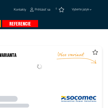
0
Kontakty
Prihlásiť sa
Vyberte jazyk
REFERENCIE
VARIANTA