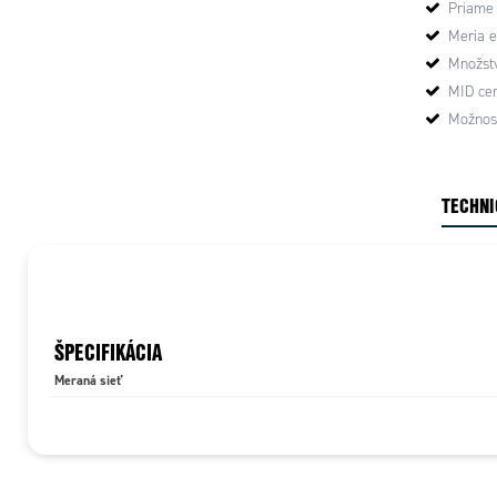
Priame
fázy/neutr
uľahčuje in
Meria e
Množstv
MID cer
Možnosť
TECHNI
ŠPECIFIKÁCIA
Meraná sieť