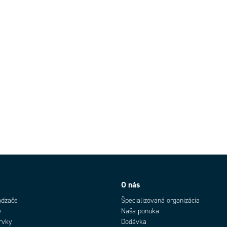
O nás
ádzače
Špecializovaná organizácia
e
Naša ponuka
rvky
Dodávka