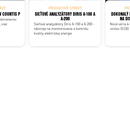
ÁVY
PRODUKTOVÉ SPRÁVY
PR
 COUNTIS P
SIEŤOVÉ ANALYZÁTORY DIRIS A-100 A
DOKONALÝ 
A-200
NA DI
lektromerov
 viac
Sieťové analyzátory Diris A-100 a A-200 -
Nová séria 4-
nástroje na monitorovanie a kontrolu
ističov (ECB)
kvality elektrickej energie