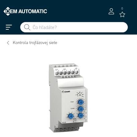
0
Kontrola trojfázovej siete