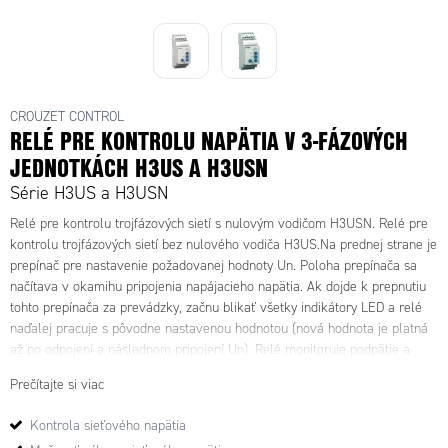
84873221 - H3USN kontrolné relé
CROUZET CONTROL
RELÉ PRE KONTROLU NAPÄTIA V 3-FÁZOVÝCH
JEDNOTKÁCH H3US A H3USN
Série H3US a H3USN
Relé pre kontrolu trojfázových sietí s nulovým vodičom H3USN. Relé pre
kontrolu trojfázových sietí bez nulového vodiča H3US.Na prednej strane je
prepínač pre nastavenie požadovanej hodnoty Un. Poloha prepínača sa
načítava v okamihu pripojenia napájacieho napätia. Ak dojde k prepnutiu
tohto prepínača za prevádzky, začnu blikať všetky indikátory LED a relé
naďalej pracuje s pôvodne nastavenou hodnotou (nová hodnota je platná
až po odpojení a následnom pripojení Un). Relé monitoruje podpätie a
prepätie v sietí, ktoré je možne nastaviť v rozsahu –2 až –20 % a +2 až
Prečítajte si viac
+20 % Un. Každému rozsahu zodpovedá samostatný výstup (R1 Over a R2
Under) so samostatné nastavitelným časovým oneskorením (Tt1 a Tt2).
Kontrola sieťového napätia
H3USN tiež sleduje, či nedošlo k prerušeniu nulového vodiča. Zelená LED