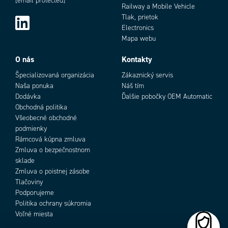
[email protected]
8: Oneskorenie pri prekročení hraničnej hodnoty podpätia
Railway a Mobile Vehicle
Výber menovitého napätia
220, 380, 400, 415, 440, 480V
Tlak, prietok
Výstup
2x Relé
Electronics
Zhoda s normami
CE, CSA, RoHS, UL
Mapa webu
Add as new cart row
O nás
Kontakty
Add to existing cart row
Špecializovaná organizácia
Zákaznický servis
Naša ponuka
Náš tím
Dodávka
Ďalšie pobočky OEM Automatic
Obchodná politika
Všeobecné obchodné
podmienky
Rámcová kúpna zmluva
Zmluva o bezpečnostnom
sklade
Zmluva o poistnej zásobe
Tlačoviny
Podporujeme
Politika ochrany súkromia
Voľné miesta