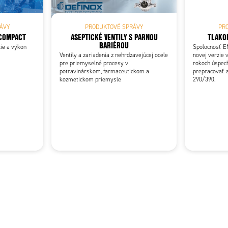
PRODUKTOVÉ SPRÁVY
PR
ÁVY
ASEPTICKÉ VENTILY S PARNOU
TLAKO
IA XV COMPACT
BARIÉROU
Spoločnosť 
cie a výkon
Ventily a zariadenia z nehrdzavejúcej ocele
novej verzie 
pre priemyselné procesy v
rokoch úspech
potravinárskom, farmaceutickom a
prepracovať a
kozmetickom priemysle
290/390.