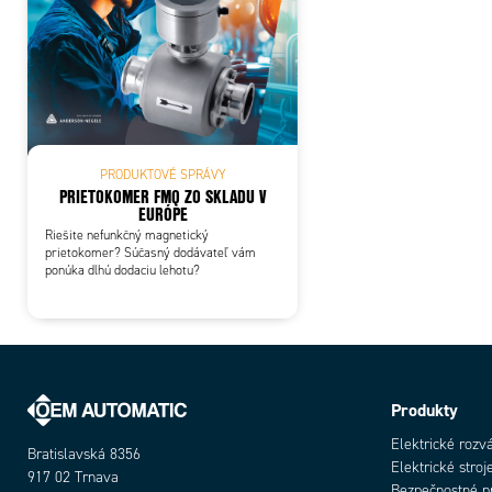
PRODUKTOVÉ SPRÁVY
PRIETOKOMER FMQ ZO SKLADU V
EURÓPE
Riešite nefunkčný magnetický
prietokomer? Súčasný dodávateľ vám
ponúka dlhú dodaciu lehotu?
Produkty
Elektrické rozv
Bratislavská 8356
Elektrické stroj
917 02 Trnava
Bezpečnostné p