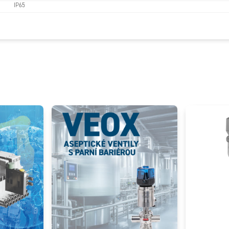
IP65
Add as new cart row
 to existing cart row
D-LUX - Casovac D-LUX 110-240AC/DC