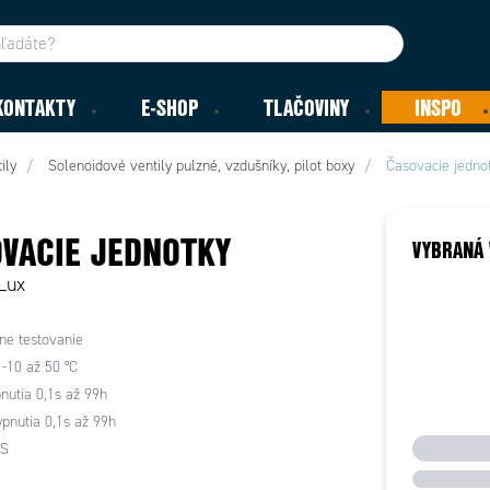
KONTAKTY
E-SHOP
TLAČOVINY
INSPO
ily
Solenoidové ventily pulzné, vzdušníky, pilot boxy
Časovacie jedno
VACIE JEDNOTKY
VYBRANÁ 
Lux
e testovanie
 -10 až 50 °C
nutia 0,1s až 99h
pnutia 0,1s až 99h
BS