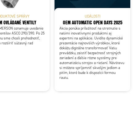
ODUKTOVÉ SPRÁVY
UDÁLOSTI
M OVLÁDANÉ VENTILY
OEM AUTOMATIC OPEN DAYS 2025
EMERSON oznamuje uvedenie
Akcia ponúka príležitosť na stretnutie s
ventilov ASCO 290/390. Po 25
našimi inovatívnymi produktmi aj
u sme chceli prehodnotiť,
expertmi na aplikácie. Uvidíte dynamické
 rozšíriť súčasný rad
prezentácie najnovších výrobkov, ktoré
dokážu digitálne transformovať Vašu
prevádzku, zaistiť bezpečnosť strojných
zariadení a ďalšie rôzne systémy pre
automatizáciu strojov a riešení. Návštevu
si môžete spríjemniť skvelým jedlom a
pitím, ktoré bude k dispozícii formou
rautu.