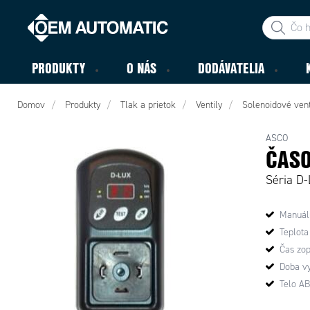
PRODUKTY
O NÁS
DODÁVATELIA
Domov
Produkty
Tlak a prietok
Ventily
Solenoidové vent
ASCO
ČASO
Séria D-
Manuáln
Teplota
Čas zop
Doba vy
Telo A