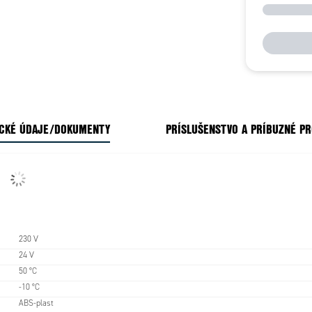
CKÉ ÚDAJE/DOKUMENTY
PRÍSLUŠENSTVO A PRÍBUZNÉ P
230 V
24 V
50 °C
-10 °C
ABS-plast