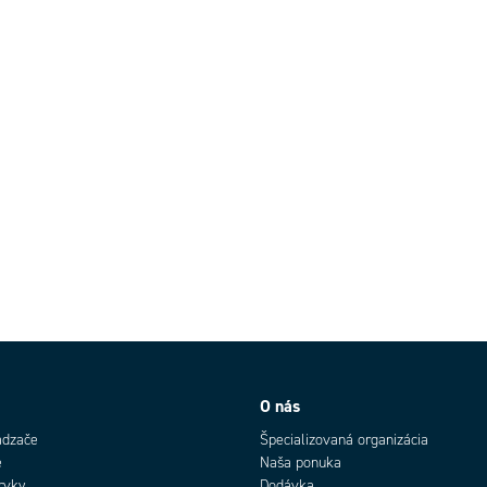
O nás
ádzače
Špecializovaná organizácia
e
Naša ponuka
rvky
Dodávka