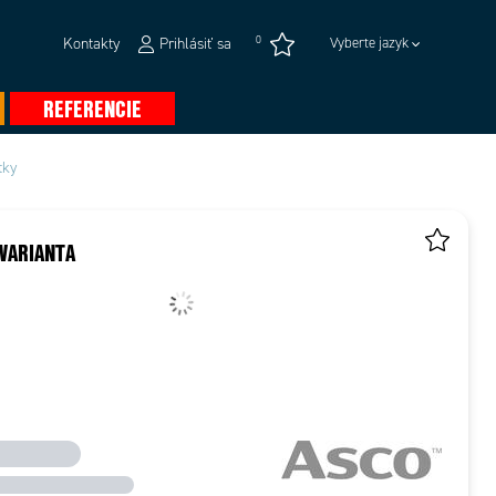
0
Kontakty
Prihlásiť sa
Vyberte jazyk
REFERENCIE
tky
VARIANTA