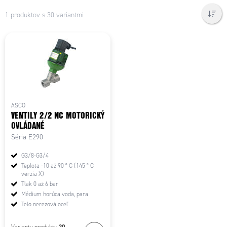
1 produktov s 30 variantmi
ASCO
VENTILY 2/2 NC MOTORICKÝ
OVLÁDANÉ
Séria E290
G3/8-G3/4
Teplota -10 až 90 ° C (145 ° C
verzia X)
Tlak 0 až 6 bar
Médium horúca voda, para
Telo nerezová oceľ
30
Varianty produktu