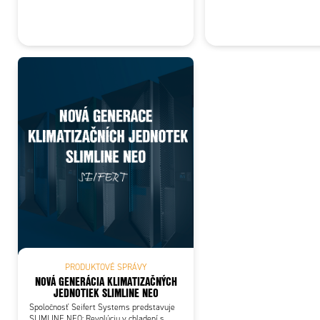
PRODUKTOVÉ SPRÁVY
NOVÁ GENERÁCIA KLIMATIZAČNÝCH
JEDNOTIEK SLIMLINE NEO
Spoločnosť Seifert Systems predstavuje
SLIMLINE NEO: Revolúciu v chladení s