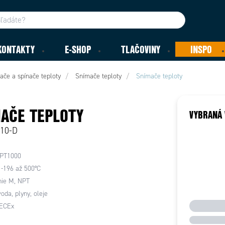
KONTAKTY
E-SHOP
TLAČOVINY
INSPO
ače a spínače teploty
Snímače teploty
Snímače teploty
AČE TEPLOTY
VYBRANÁ 
R10-D
 PT1000
 -196 až 500°C
nie M, NPT
oda, plyny, oleje
IECEx