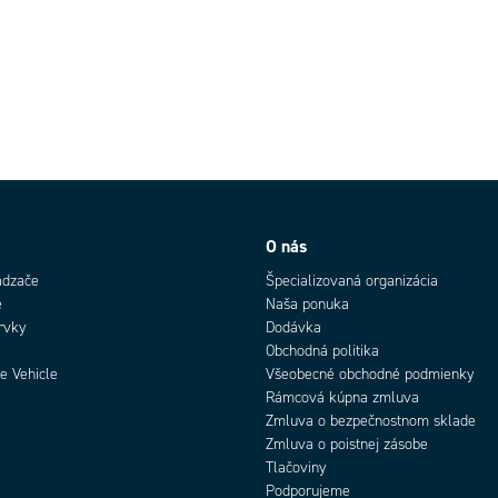
O nás
ádzače
Špecializovaná organizácia
e
Naša ponuka
rvky
Dodávka
Obchodná politika
e Vehicle
Všeobecné obchodné podmienky
Rámcová kúpna zmluva
Zmluva o bezpečnostnom sklade
Zmluva o poistnej zásobe
Tlačoviny
Podporujeme