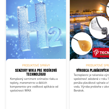
Add
PRODUKTOVÉ SPRÁVY
PRODUKTOVÉ SPR
SENZORY WIKA PRE VODÍKOVÚ
VÝROBCA PLAVÁKOVÝCH
TECHNOLÓGIU
Tecnoplastic je talianska vý
Komplexný sortiment snímačov tlaku a
spoločnosť založená v roku 1
teploty, manometrov a ďalších
ponúka plavákové spínače a fi
komponentov pre vodíkové aplikácie od
vodu. Výroba prebieha v záv
spoločnosti WIKA
Benátok.