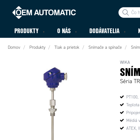
PRODUKTY
O NÁS
DODÁVATELIA
Domov
Produkty
Tlak a prietok
Snímače a spínače
Sním
WIKA
SNÍM
Séria T
PT100,
Teplota
Pripoje
Médiá v
ATEX, 