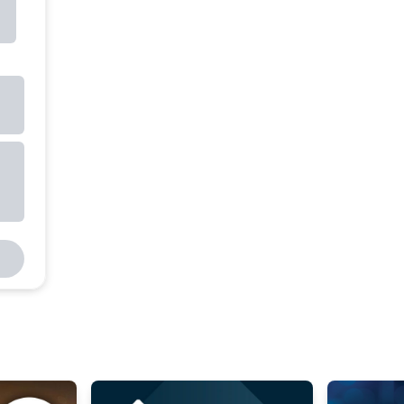
TC10D-14343194 - Snímac teploty Typ K 0-1260°C 600x6mm JS G1/4"