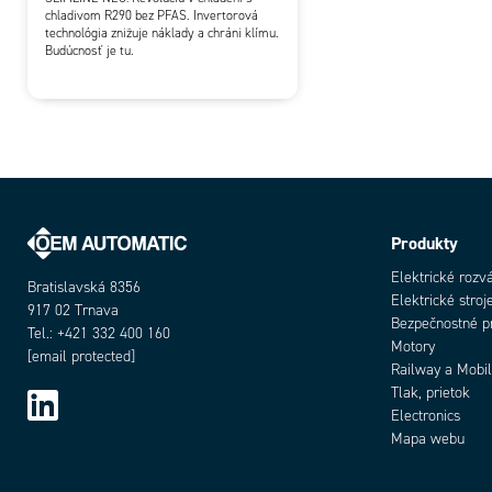
chladivom R290 bez PFAS. Invertorová
technológia znižuje náklady a chráni klímu.
Budúcnosť je tu.
Produkty
Elektrické rozv
Bratislavská 8356
Elektrické stroj
917 02 Trnava
Bezpečnostné p
Tel.: +421 332 400 160
Motory
[email protected]
Railway a Mobil
Tlak, prietok
Electronics
Mapa webu