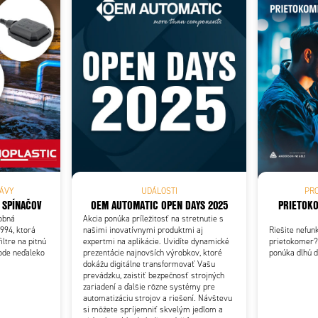
Add as new cart row
 to existing cart row
ÁVY
UDÁLOSTI
PR
 SPÍNAČOV
OEM AUTOMATIC OPEN DAYS 2025
PRIETOKO
robná
Akcia ponúka príležitosť na stretnutie s
994, ktorá
našimi inovatívnymi produktmi aj
Riešite nefu
ltre na pitnú
expertmi na aplikácie. Uvidíte dynamické
prietokomer?
ode neďaleko
prezentácie najnovších výrobkov, ktoré
ponúka dlhú d
dokážu digitálne transformovať Vašu
prevádzku, zaistiť bezpečnosť strojných
zariadení a ďalšie rôzne systémy pre
automatizáciu strojov a riešení. Návštevu
si môžete spríjemniť skvelým jedlom a