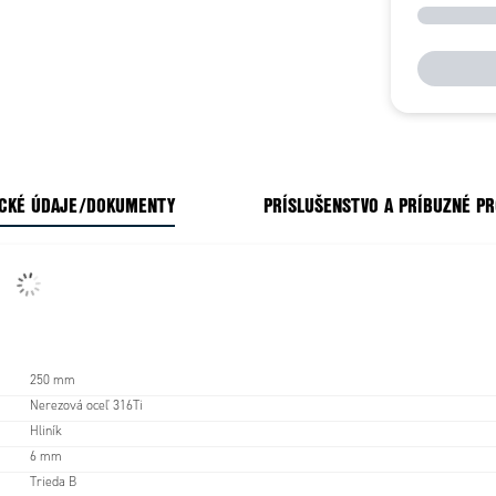
CKÉ ÚDAJE/DOKUMENTY
PRÍSLUŠENSTVO A PRÍBUZNÉ P
250 mm
Nerezová oceľ 316Ti
Hliník
6 mm
Trieda B