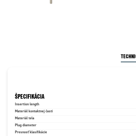
TECHNI
ŠPECIFIKÁCIA
Insertion length
Materiál kontaktnej časti
Materiál tela
Plug diameter
Presnosť klasifikácie