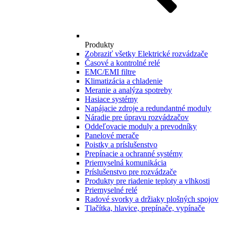
Produkty
Zobraziť všetky Elektrické rozvádzače
Časové a kontrolné relé
EMC/EMI filtre
Klimatizácia a chladenie
Meranie a analýza spotreby
Hasiace systémy
Napájacie zdroje a redundantné moduly
Náradie pre úpravu rozvádzačov
Oddeľovacie moduly a prevodníky
Panelové merače
Poistky a príslušenstvo
Prepínacie a ochranné systémy
Priemyselná komunikácia
Príslušenstvo pre rozvádzače
Produkty pre riadenie teploty a vlhkosti
Priemyselné relé
Radové svorky a držiaky plošných spojov
Tlačítka, hlavice, prepínače, vypínače