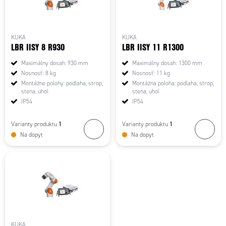
KUKA
KUKA
LBR IISY 8 R930
LBR IISY 11 R1300
Maximálny dosah: 930 mm
Maximálny dosah: 1300 mm
Nosnosť: 8 kg
Nosnosť: 11 kg
Montážne polohy: podlaha, strop,
Montážna poloha: podlaha, strop,
stena, uhol
stena, uhol
IP54
IP54
1
1
Varianty produktu
Varianty produktu
Na dopyt
Na dopyt
KUKA