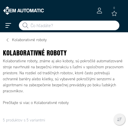
0
Kolaborativné roboty
KOLABORATIVNÉ ROBOTY
Kolaboratívne roboty, známe aj ako koboty, sú pokročilé automatizované
stroje navrhnuté na bezpečnú interakciu s ľuďmi v spoločnom pracovnom
priestore. Na rozdiel od tradičných robotov, ktoré často potrebujú
ochranné bariéry alebo klietky, sú vybavené pokročilými senzormi a
algoritmami na zabezpečenie bezpečnej prevádzky po boku ľudských
pracovníkov.
Prečítajte si viac o Kolaborativné roboty
5 produktov s 5 variantmi