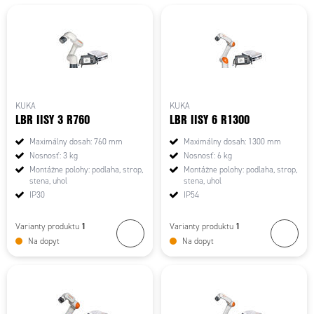
KUKA
KUKA
LBR IISY 3 R760
LBR IISY 6 R1300
Maximálny dosah: 760 mm
Maximálny dosah: 1300 mm
Nosnosť: 3 kg
Nosnosť: 6 kg
Montážne polohy: podlaha, strop,
Montážne polohy: podlaha, strop,
stena, uhol
stena, uhol
IP30
IP54
1
1
Varianty produktu
Varianty produktu
Na dopyt
Na dopyt