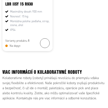
LBR IISY 15 R930
Maximálny dosah: 930 mm
Nosnosť: 15 kg
Montážna poloha: podlaha, strop,
stena, uhol
IP54
1
Varianty produktu
Na dopyt
VIAC INFORMÁCIÍ O KOLABORATIVNÉ ROBOTY
Kolaboratívne roboty (coboty) prinášajú revolúciu do priemyslu vďaka
svojej flexibilite a efektívnosti. Naše pokročilé koboty zvyšujú produktivitu
a bezpečnosť, či už ide o montáž, paletizáciu, operácie pick and place
alebo kontrolu kvality. Zistite, ako môžu optimalizovať vaše špecifické
aplikácie. Kontaktujte nás pre viac informácií a odborné konzultácie.