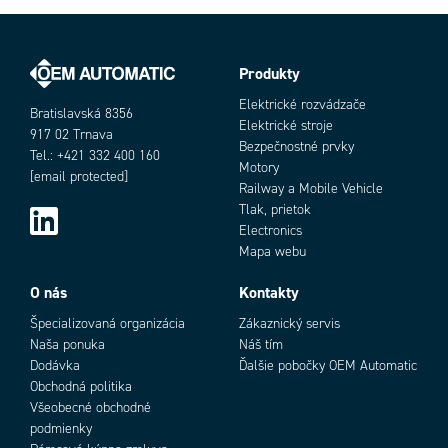
Produkty
Objednávacie číslo
Elektrické rozvádzače
Bratislavská 8356
Elektrické stroje
917 02 Trnava
Bezpečnostné prvky
Tel.: +421 332 400 160
Motory
[email protected]
Railway a Mobile Vehicle
Tlak, prietok
Electronics
Mapa webu
Add as new cart row
Add to existing cart row
O nás
Kontakty
Špecializovaná organizácia
Zákaznický servis
Naša ponuka
Náš tím
Dodávka
Ďalšie pobočky OEM Automatic
Obchodná politika
Všeobecné obchodné
podmienky