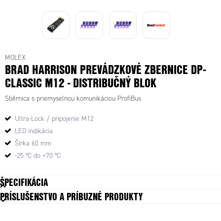
MOLEX
BRAD HARRISON PREVÁDZKOVÉ ZBERNICE DP-
CLASSIC M12 - DISTRIBUČNÝ BLOK
Sběrnica s priemyselnou komunikáciou ProfiBus
Ultra-Lock / pripojenie M12
LED indikácia
Šírka 60 mm
-25 °C do +70 °C
ŠPECIFIKÁCIA
PRÍSLUŠENSTVO A PRÍBUZNÉ PRODUKTY