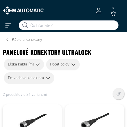
0
Káble a konektory
PANELOVÉ KONEKTORY ULTRALOCK
Dĺžka kábla (m)
Počet pólov
Prevedenie konektora
2 produktov s 24 variantmi