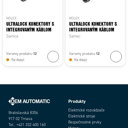
MOLEX
MOLEX
ULTRALOCK KONEKTORY S
ULTRALOCK KONEKTORY S
INTEGROVANÝM KÁBLOM
INTEGROVANÝM KÁBLOM
Samica
Samec
12
12
Varianty produktu
Varianty produktu
Na dopyt
Na dopyt
Produkty
Elektrické rozvádzače
Bratislavská 8356
Elektrické stroje
917 02 Trnava
Bezpečnostné prvky
Tel.: +421 332 400 160