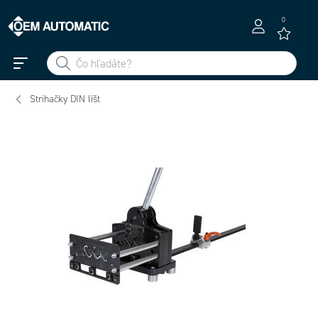
0
Strihačky DIN líšt
03002 -
03199 -
03003 -
Strihacka
03004 -
DIN rail
Strihacka