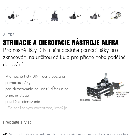
DIN lišt
Strihacka
cutter
DIN lišt
PSG5+
DIN líšt
DUO
PSG5+
ALFRA
STRIHACIE A DIEROVACIE NÁSTROJE ALFRA
Pro nosné lišty DIN, ruční obsluha pomocí páky pro
zkracování na určitou délku a pro příčné nebo podélné
děrování
Pre nosné lišty DIN, ručná obsluha
pomocou páky
pre skracovanie na určitú dĺžku a na
priečne alebo
pozdĺžne dierovanie
- So zosilneným excentrom, ktorý je
umiestnený priamo
nad strižnú plochou
Prečítajte si viac
- Malá silová námaha pri strihaní
- Strih bez odpadu a ostrých hrán
Se zesíleným excentrem, který je umístěn přímo nad střižnou plochou