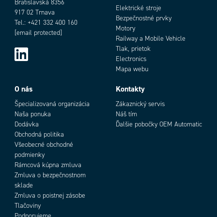
Bratislavská 8356
Kompletný s priečnym a
03001
Elektrické stroje
917 02 Trnava
pozdĺžným razníkom na
Bezpečnostné prvky
Tel.: +421 332 400 160
oválné otvory 12 x 6,4
Motory
[email protected]
mm, meracie pravítko
Railway a Mobile Vehicle
1000 mm s posuvným
Tlak, prietok
dorazom a vodiacim
Electronics
prípravkom.
Mapa webu
ako 03001, ale s guěatými
03002
O nás
Kontakty
Add as new cart row
Add to existing cart row
razníkmi Ø 5,5 alebo
Špecializovaná organizácia
Zákaznický servis
Ø 6,0 mm
Naša ponuka
Náš tím
ako 03001, ale s
03003
Dodávka
Ďalšie pobočky OEM Automatic
hydraulickým valcom
Obchodná politika
( bez elektrohydraulického
Všeobecné obchodné
čerpadla)
podmienky
Rámcová kúpna zmluva
Zmluva o bezpečnostnom
sklade
Zmluva o poistnej zásobe
Tlačoviny
Podporujeme