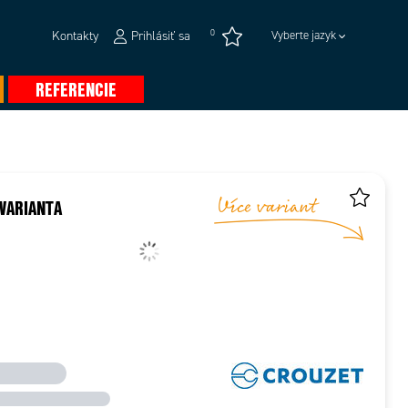
0
Kontakty
Prihlásiť sa
Vyberte jazyk
REFERENCIE
VARIANTA