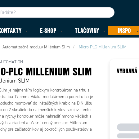
KONTAKTY
E-SHOP
TLAČOVINY
INSPO
Automatizačné moduly Milénium Slim
Micro-PLC Millenium SLIM
AUTOMATION
O-PLC MILLENIUM SLIM
VYBRANÁ 
llenium SLIM
Slim je najmenším logickým kontrolérom na trhu s
zdra iba 17,5mm. Vďaka modulárnemu pouzdru ho je
oducho montovať do inštalčných krabíc na DIN lištu
cou 2 skrutiek do najmenších krytov strojov. Tento
y a rýchly kontrolér môže nahradiť mnoho väčších a
ých zariadení a ušetriť cenný priestor. Millenium
dný pre začiatočníkov aj pokročilých používateľov a
kovaný podľa globálnych štandardov ako CE, CULus