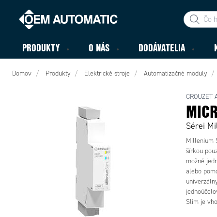
PRODUKTY
O NÁS
DODÁVATELIA
Domov
Produkty
Elektrické stroje
Automatizačné moduly
CROUZET 
MICR
Sérei Mi
Millenium 
šírkou pou
možné jedn
alebo pomo
univerzáln
jednoúčelov
Slim je vho
je certifi