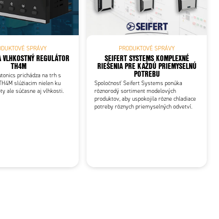
PRODUKTOVÉ SPRÁVY
ODUKTOVÉ SPRÁVY
SEIFERT SYSTEMS KOMPLEXNÉ
A VLHKOSTNÝ REGULÁTOR
RIEŠENIA PRE KAŽDÚ PRIEMYSELNÚ
TH4M
POTREBU
tonics prichádza na trh s
Spoločnosť Seifert Systems ponúka
TH4M slúžiacim nielen ku
rôznorodý sortiment modelových
ty ale súčasne aj vlhkosti.
produktov, aby uspokojila rôzne chladiace
potreby rôznych priemyselných odvetví.