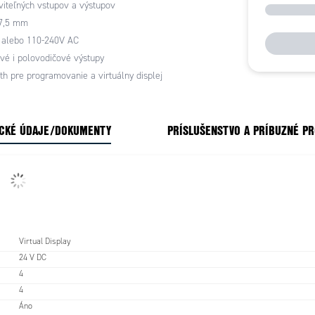
viteľných vstupov a výstupov
OM, RCM, UKCA a SCM.
17,5 mm
 alebo 110-240V AC
vé i polovodičové výstupy
th pre programovanie a virtuálny displej
CKÉ ÚDAJE/DOKUMENTY
PRÍSLUŠENSTVO A PRÍBUZNÉ P
Virtual Display
24 V DC
4
4
Áno