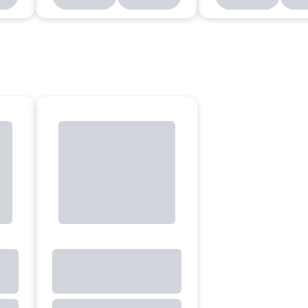
8983903
88983901
88983902