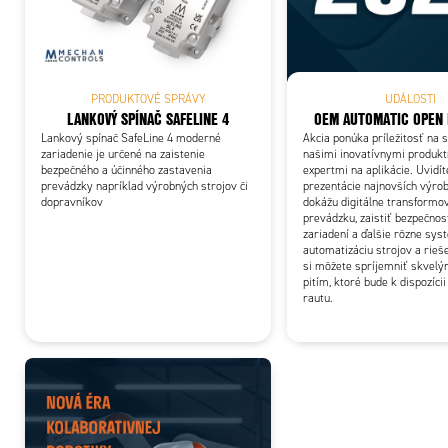
Add
PRODUKTOVÉ SPRÁVY
UDÁLOSTI
LANKOVÝ SPÍNAČ SAFELINE 4
OEM AUTOMATIC OPEN 
Lankový spínač SafeLine 4 moderné
Akcia ponúka príležitosť na s
zariadenie je určené na zaistenie
našimi inovatívnymi produkt
bezpečného a účinného zastavenia
expertmi na aplikácie. Uvidí
prevádzky napríklad výrobných strojov či
prezentácie najnovších výrob
dopravníkov
dokážu digitálne transformo
prevádzku, zaistiť bezpečnos
zariadení a ďalšie rôzne sys
automatizáciu strojov a rieš
si môžete spríjemniť skvelý
pitím, ktoré bude k dispozíci
rautu.