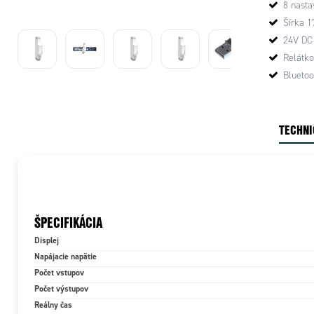
8 nasta
Listed, N
Šírka 
24V DC
Relátko
Bluetoo
TECHNI
ŠPECIFIKÁCIA
Displej
Napájacie napätie
Počet vstupov
Počet výstupov
Reálny čas