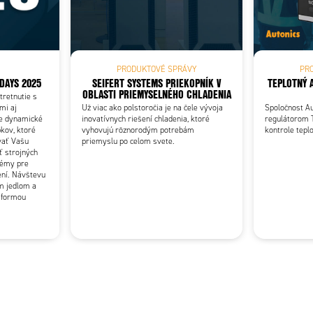
Add as new cart row
 to existing cart row
PRODUKTOVÉ SPRÁVY
PR
DAYS 2025
SEIFERT SYSTEMS PRIEKOPNÍK V
TEPLOTNÝ 
OBLASTI PRIEMYSELNÉHO CHLADENIA
tretnutie s
mi aj
Už viac ako polstoročia je na čele vývoja
Spoločnost Au
te dynamické
inovatívnych riešení chladenia, ktoré
regulátorom 
kov, ktoré
vyhovujú rôznorodým potrebám
kontrole teplo
vať Vašu
priemyslu po celom svete.
ť strojných
témy pre
ení. Návštevu
m jedlom a
i formou