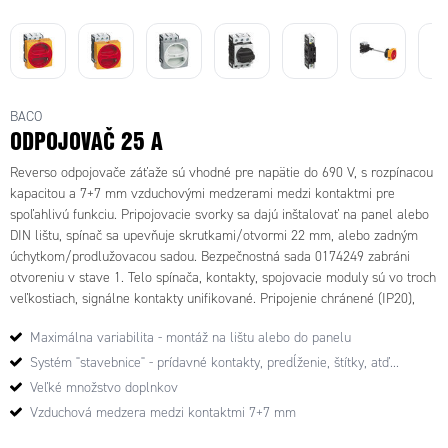
BACO
ODPOJOVAČ 25 A
Reverso odpojovače záťaže sú vhodné pre napätie do 690 V, s rozpínacou
kapacitou a 7+7 mm vzduchovými medzerami medzi kontaktmi pre
spoľahlivú funkciu. Pripojovacie svorky sa dajú inštalovať na panel alebo
016800
017206
DIN lištu, spínač sa upevňuje skrutkami/otvormi 22 mm, alebo zadným
016500
017200
017400
9 -
1 -
úchytkom/prodlužovacou sadou. Bezpečnostná sada 0174249 zabráni
9 -
017200
1 -
017400
5 -
Odpojo
Hlavný
Odpojo
0 -
otvoreniu v stave 1. Telo spínača, kontakty, spojovacie moduly sú vo troch
Odpojo
1 -
Odpojo
017206
vac
vypínac
017406
vac
Odpojo
veľkostiach, signálne kontakty unifikované. Pripojenie chránené (IP20),
017200
vac
Odpojo
vac
5 - N-
zátaže
25 A 3-
1 -
zátaže
vac
možno doplniť kryty.
3
zátaže
vac
zátaže
pól.
25 A, 3-
pól.
Hlavný
25 A, 3-
zátaže
Maximálna variabilita - montáž na lištu alebo do panelu
25 A, 3-
zátaže
25 A, 3-
REVER
pól.
žltý/ce
vypínac
pól.
25 A 3-
pól.
25 A, 3-
pól.
SO 25
125-
rv.
25 A 3-
Systém "stavebnice" - prídavné kontakty, predĺženie, štítky, atď...
125-
pól.
podsvie
pól.
"NORM"
A (V1)
250
pól.
Veľké množstvo doplnkov
250
skrinov
t.
podsvie
šedý
príd.
mm
šedý
mm
ý
Vzduchová medzera medzi kontaktmi 7+7 mm
žltý/ce
t. šedý
šedá
žltá/ce
vypínac
rv.
rv.