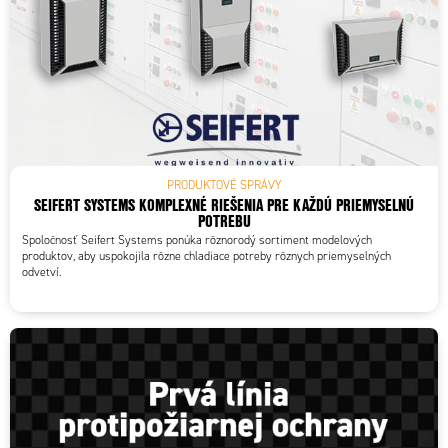
PRODUKTOVÉ SPRÁVY
SEIFERT SYSTEMS KOMPLEXNÉ RIEŠENIA PRE KAŽDÚ PRIEMYSELNÚ
POTREBU
Spoločnosť Seifert Systems ponúka rôznorodý sortiment modelových
produktov, aby uspokojila rôzne chladiace potreby rôznych priemyselných
odvetví.