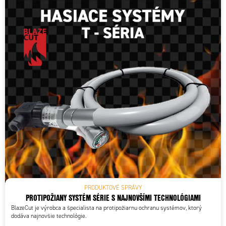
PRODUKTOVÉ SPRÁVY
PROTIPOŽIANY SYSTÉM SÉRIE S NAJNOVŠÍMI TECHNOLÓGIAMI
BlazeCut je výrobca a špecialista na protipožiarnu ochranu systémov, ktorý
dodáva najnovšie technológie.