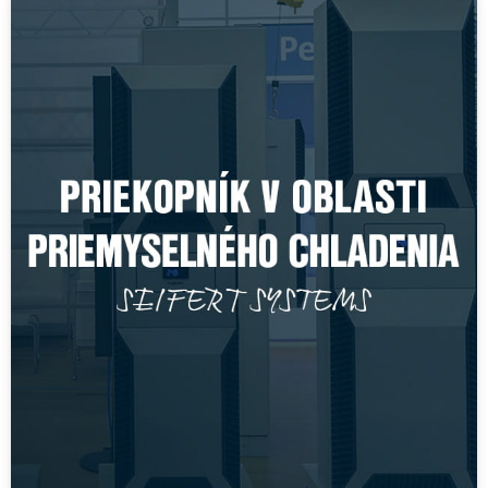
Prierez vodiča max.
6 mm²
Prierez vodiča min.
0.75 mm²
Pripojenie pevného vodiča max
10 mm²
Skratový prúd (kAeff / 400 V)
10 kA
Skratový prúd s poistkou gl / gG (A)
25 A
Štandardy
CSA 22.2, IEC 60947-3 , UL 508
Stupeň krytia prednej strany panelu
IP40
Stupeň krytia zadnej strany panelu
IPxxB
Teplota skladovania do
70 °C
Teplota skladovania od
-30 °C
Typ
Spínač a rukoväť
Vypínací prúd
25 A
Zhoda s normami
CB, cUL, UL