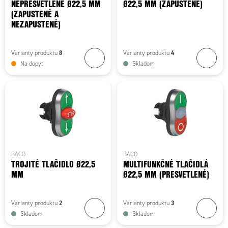
NEPRESVETLENÉ Ø22,5 MM
Ø22,5 MM (ZAPUSTENÉ)
(ZAPUSTENÉ A
NEZAPUSTENÉ)
8
4
Varianty produktu
Varianty produktu
Na dopyt
Skladom
BACO
BACO
TROJITÉ TLAČIDLO Ø22,5
MULTIFUNKČNÉ TLAČIDLÁ
MM
Ø22,5 MM (PRESVETLENÉ)
2
3
Varianty produktu
Varianty produktu
Skladom
Skladom