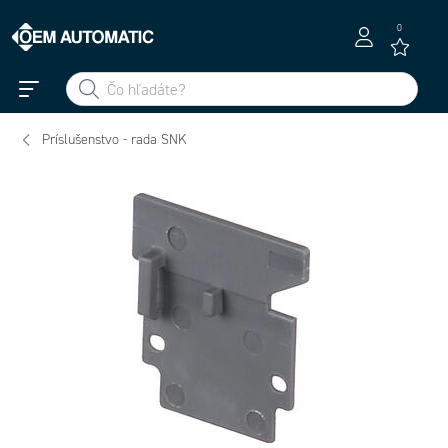
0
Príslušenstvo - rada SNK
1SNK900101
1SNK900103R
1SNK900106R0
1SNK900107R0
R0000 - CS
0000 - CS-R1
000 - CS-R2
000 - CS-R3
oddelovac
oddelovac
Circuit
Circuit