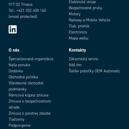
Elektrické stroje
917 02 Trnava
Bezpečnostné prvky
Tel.: +421 332 400 160
Motory
[email protected]
Railway a Mobile Vehicle
Tlak, prietok
Electronics
Mapa webu
Add as new cart row
Add to existing cart row
O nás
Kontakty
Špecializovaná organizácia
Zákaznický servis
Naša ponuka
Náš tím
Dodávka
Ďalšie pobočky OEM Automatic
Obchodná politika
Všeobecné obchodné
podmienky
Rámcová kúpna zmluva
Zmluva o bezpečnostnom
sklade
Zmluva o poistnej zásobe
Tlačoviny
Podporujeme