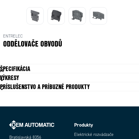
obvodu
obvodu
Separator Grey
Separator Grey
ENTRELEC
ODDĚLOVAČE OBVODŮ
ŠPECIFIKÁCIA
VÝKRESY
PRÍSLUŠENSTVO A PRÍBUZNÉ PRODUKTY
Produkty
Objednávacie číslo
Elektrické rozvádzače
Bratislavská 8356