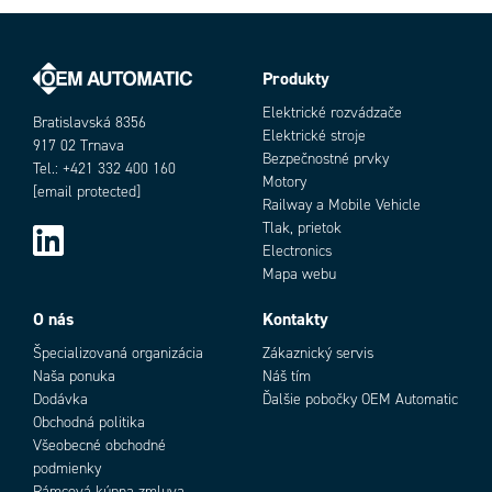
Produkty
Objednávacie číslo
Elektrické rozvádzače
Bratislavská 8356
Elektrické stroje
917 02 Trnava
Bezpečnostné prvky
Tel.: +421 332 400 160
Motory
[email protected]
Railway a Mobile Vehicle
Tlak, prietok
Electronics
Mapa webu
Add as new cart row
Add to existing cart row
O nás
Kontakty
Špecializovaná organizácia
Zákaznický servis
Naša ponuka
Náš tím
Dodávka
Ďalšie pobočky OEM Automatic
Obchodná politika
Všeobecné obchodné
podmienky
Rámcová kúpna zmluva