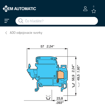
0
ADO odpojovacie svorky
20598227 -
BJADO6.10 Spojovací