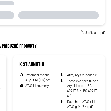
Uložiť ako pdf
A PRÍBUZNÉ PRODUKTY
K STIAHNUTIU
Instalacní manuál
Atys, Atys M riadenie
ATyS t M (EN).pdf
Technická špecifikácia
ATyS M rozmery
Atys M podla IEC
60947-3 / IEC 60947-
6-1
Datasheet ATyS t M -
ATyS g M (EN).pdf