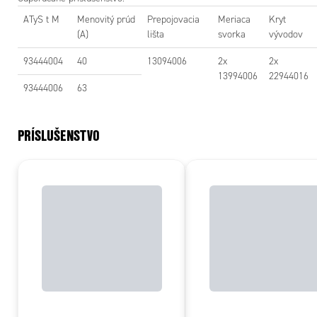
ATyS t M
Menovitý prúd
Prepojovacia
Meriaca
Kryt
(A)
lišta
svorka
vývodov
93444004
40
13094006
2x
2x
13994006
22944016
93444006
63
PRÍSLUŠENSTVO