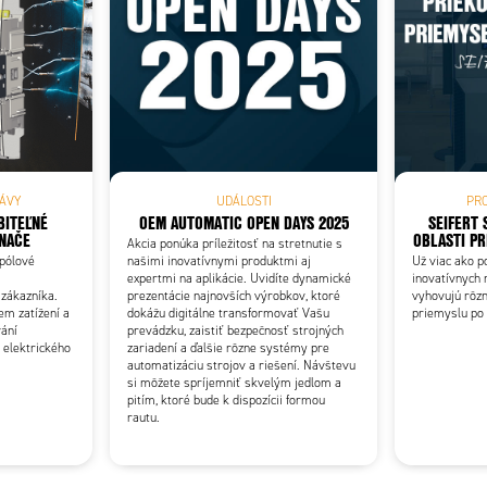
Add as new cart row
 to existing cart row
ÁVY
UDÁLOSTI
PR
BITEĽNÉ
OEM AUTOMATIC OPEN DAYS 2025
SEIFERT 
NAČE
OBLASTI P
Akcia ponúka príležitosť na stretnutie s
 pólové
našimi inovatívnymi produktmi aj
Už viac ako po
expertmi na aplikácie. Uvidíte dynamické
inovatívnych 
zákazníka.
prezentácie najnovších výrobkov, ktoré
vyhovujú rôz
em zatížení a
dokážu digitálne transformovať Vašu
priemyslu po
vání
prevádzku, zaistiť bezpečnosť strojných
 elektrického
zariadení a ďalšie rôzne systémy pre
automatizáciu strojov a riešení. Návštevu
si môžete spríjemniť skvelým jedlom a
pitím, ktoré bude k dispozícii formou
rautu.