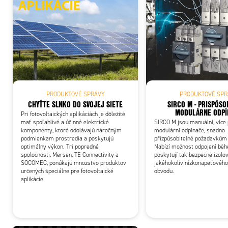
Add
PRODUKTOVÉ SPRÁVY
PRODUKTOVÉ SPR
CHYŤTE SLNKO DO SVOJEJ SIETE
SIRCO M - PRISPÔSO
MODULÁRNE ODPÍ
Pri fotovoltaických aplikáciách je dôležité
mať spoľahlivé a účinné elektrické
SIRCO M jsou manuální, více
komponenty, ktoré odolávajú náročným
modulární odpínače, snadno
podmienkam prostredia a poskytujú
přizpůsobitelné požadavkům 
optimálny výkon. Tri popredné
Nabízí možnost odpojení běh
spoločnosti, Mersen, TE Connectivity a
poskytují tak bezpečné izolo
SOCOMEC, ponúkajú množstvo produktov
jakéhokoliv nízkonapěťového
určených špeciálne pre fotovoltaické
obvodu.
aplikácie.