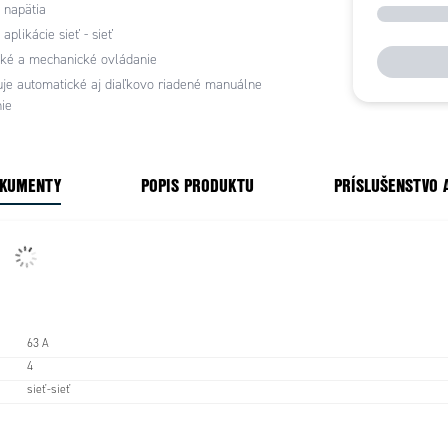
 napätia
aplikácie sieť - sieť
cké a mechanické ovládanie
e automatické aj diaľkovo riadené manuálne
ie
OKUMENTY
POPIS PRODUKTU
PRÍSLUŠENSTVO 
63 A
4
sieť-sieť