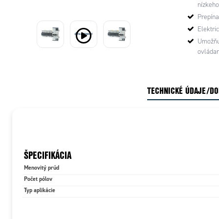
nízkeho
Prepína 
Elektri
Umožňuj
ovládan
TECHNICKÉ ÚDAJE/D
ŠPECIFIKÁCIA
Menovitý prúd
Počet pólov
Typ aplikácie