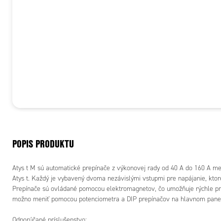
POPIS PRODUKTU
Atys t M sú automatické prepínače z výkonovej rady od 40 A do 160 A me
Atys t. Každý je vybavený dvoma nezávislými vstupmi pre napájanie, ktor
Prepínače sú ovládané pomocou elektromagnetov, čo umožňuje rýchle pre
možno meniť pomocou potenciometra a DIP prepínačov na hlavnom panel
Odporúčané príslušenstvo: