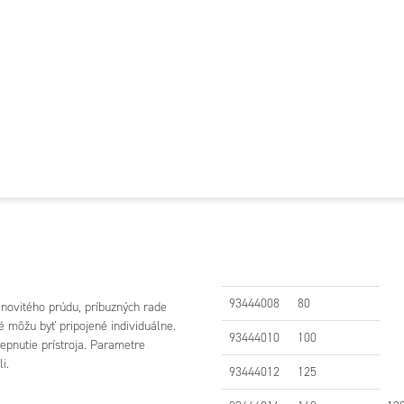
93444008
80
novitého prúdu, príbuzných rade
é môžu byť pripojené individuálne.
93444010
100
pnutie prístroja. Parametre
i.
93444012
125