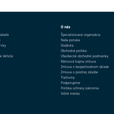
O nás
ádzače
Špecializovaná organizácia
e
Naša ponuka
rvky
Dodávka
Obchodná politika
e Vehicle
Všeobecné obchodné podmienky
Rámcová kúpna zmluva
Zmluva o bezpečnostnom sklade
Zmluva o poistnej zásobe
Tlačoviny
Podporujeme
Politika ochrany súkromia
Voľné miesta