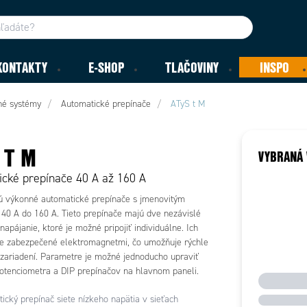
KONTAKTY
E-SHOP
TLAČOVINY
INSPO
né systémy
Automatické prepínače
ATyS t M
 T M
VYBRANÁ 
cké prepínače 40 A až 160 A
ú výkonné automatické prepínače s jmenovitým
40 A do 160 A. Tieto prepínače majú dve nezávislé
napájanie, ktoré je možné pripojiť individuálne. Ich
je zabezpečené elektromagnetmi, čo umožňuje rýchle
 zariadení. Parametre je možné jednoducho upraviť
tenciometra a DIP prepínačov na hlavnom paneli.
ický prepínač siete nízkeho napätia v sieťach