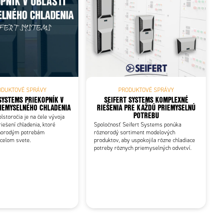
ODUKTOVÉ SPRÁVY
PRODUKTOVÉ SPRÁVY
SYSTEMS PRIEKOPNÍK V
SEIFERT SYSTEMS KOMPLEXNÉ
RIEMYSELNÉHO CHLADENIA
RIEŠENIA PRE KAŽDÚ PRIEMYSELNÚ
POTREBU
lstoročia je na čele vývoja
riešení chladenia, ktoré
Spoločnosť Seifert Systems ponúka
norodým potrebám
rôznorodý sortiment modelových
 celom svete.
produktov, aby uspokojila rôzne chladiace
potreby rôznych priemyselných odvetví.