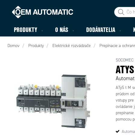
PRODUKTY
O NÁS
DODÁVATELIA
Domov
Produkty
Elektrické rozvádzače
Prepínacie a ochran
SOCOMEC
ATYS
Automati
ATyS t M s
prúdom od 
vstupy pre 
ovládanie 
prepínanie
pomocou po
Automat