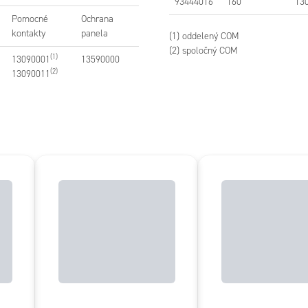
93444016
160
13
Pomocné
Ochrana
kontakty
panela
(1) oddelený COM
(2) spoločný COM
(1)
13090001
13590000
(2)
13090011
93444008 - ATyS t M, 80A,4P