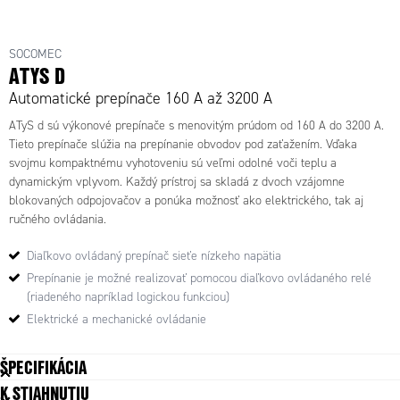
95333100 - ATyS d 3x 1000 A mot.prepínac siete
SOCOMEC
ATYS D
Automatické prepínače 160 A až 3200 A
ATyS d sú výkonové prepínače s menovitým prúdom od 160 A do 3200 A.
Tieto prepínače slúžia na prepínanie obvodov pod zaťažením. Vďaka
svojmu kompaktnému vyhotoveniu sú veľmi odolné voči teplu a
dynamickým vplyvom. Každý prístroj sa skladá z dvoch vzájomne
blokovaných odpojovačov a ponúka možnosť ako elektrického, tak aj
ručného ovládania.
Diaľkovo ovládaný prepínač sieťe nízkeho napätia
Prepínanie je možné realizovať pomocou diaľkovo ovládaného relé
(riadeného napríklad logickou funkciou)
Elektrické a mechanické ovládanie
ŠPECIFIKÁCIA
K STIAHNUTIU