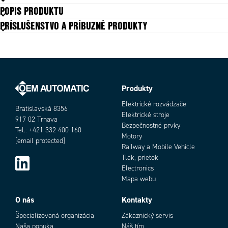
Menovitý prúd
400 A
POPIS PRODUKTU
Počet pólov
3
PRÍSLUŠENSTVO A PRÍBUZNÉ PRODUKTY
Typ aplikácie
manuálne diaľkovo ovládaná
Produkty
Objednávacie číslo
Elektrické rozvádzače
Bratislavská 8356
Elektrické stroje
917 02 Trnava
Bezpečnostné prvky
Tel.: +421 332 400 160
Motory
[email protected]
Railway a Mobile Vehicle
Tlak, prietok
Electronics
Mapa webu
Add as new cart row
Add to existing cart row
O nás
Kontakty
Špecializovaná organizácia
Zákaznický servis
Naša ponuka
Náš tím