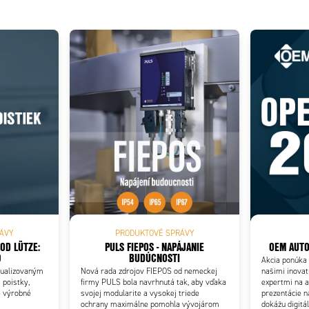
Add as new cart row
 to existing cart row
ÁVY
PRODUKTOVÉ SPRÁVY
PULS FIEPOS - NAPÁJANIE
OEM AUTO
0
BUDÚCNOSTI
Akcia ponúka 
tualizovaným
Nová rada zdrojov FIEPOS od nemeckej
našimi inovat
 poistky,
firmy PULS bola navrhnutá tak, aby vďaka
expertmi na a
é výrobné
svojej modularite a vysokej triede
prezentácie n
ochrany maximálne pomohla vývojárom
dokážu digit