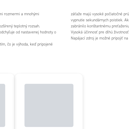
nými rozmermi a mnohými
záťaže majú vysoké počiatočné prúd
vypnutie sekundárnych poistiek. A
tka má nízky spúšťací prúd (aj počas teplého štartu), aktívny PFC, rozšírený teplotný rozsah.
zabránilo konštantnému preťaženiu
 odchyľuje od nastavenej hodnoty o
Vysoká účinnosť pre dlhú životnosť 
Napájací zdroj je možné pripojiť n
m, čo je výhoda, keď pripojené