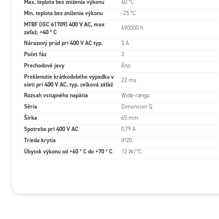
Max. teplota bez zníženia výkonu
60 °C
Min. teplota bez zníženia výkonu
-25 °C
MTBF (IEC 61709) 400 V AC, max
690000 h
zaťaž, +40 ° C
Nárazový prúd pri 400 V AC typ.
3 A
Počet fáz
3
Prechodové javy
Áno
Preklenutie krátkodobého výpadku v
22 ms
sieti pri 400 V AC, typ. celková záťaž
Rozsah vstupného napätia
Wide-range
Séria
Dimension Q
Šírka
65 mm
Spotreba pri 400 V AC
0,79 A
Trieda krytia
IP20
Úbytok výkonu od +60 ° C do +70 ° C
12 W/°C