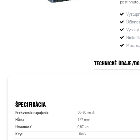
postihnuto
DIMENSION 
Výstupn
spoľahlivý 
Účinnos
Vysoký 
Niekoľk
Maximá
TECHNICKÉ ÚDAJE/D
ŠPECIFIKÁCIA
Frekvencia napájania
50-60 ±6 %
Hĺbka
127 mm
Hmotnosť
0,87 kg
Kryt
Hliník