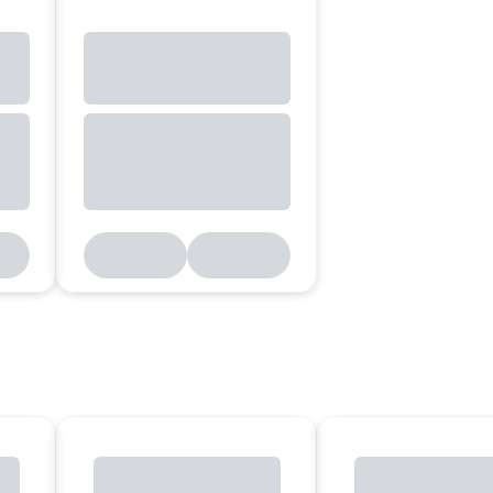
QT20.361 - Pulzný zdroj 400-500 V AC. 36 V DC/13,3 A