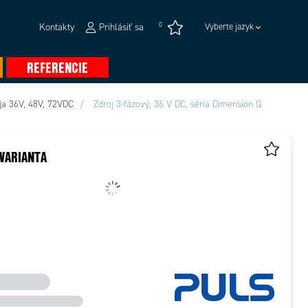
0
Kontakty
Prihlásiť sa
Vyberte jazyk
REFERENCIE
ja 36V, 48V, 72VDC
Zdroj 3-fázový, 36 V DC, séria Dimension Q
VARIANTA