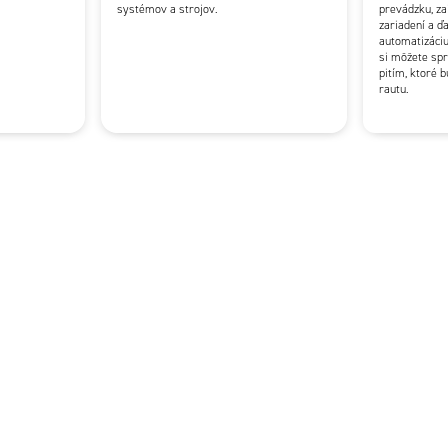
systémov a strojov.
prevádzku, za
zariadení a ď
automatizáciu
si môžete sp
pitím, ktoré b
rautu.