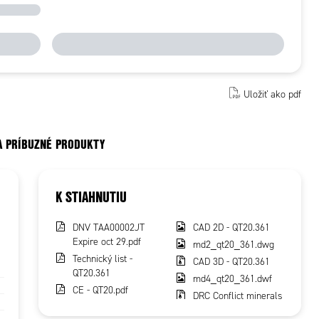
Uložiť ako pdf
A PRÍBUZNÉ PRODUKTY
K STIAHNUTIU
DNV TAA00002JT
CAD 2D - QT20.361
Expire oct 29.pdf
md2_qt20_361.dwg
Technický list -
CAD 3D - QT20.361
QT20.361
md4_qt20_361.dwf
CE - QT20.pdf
DRC Conflict minerals
ROHS - QT20.361
declaration