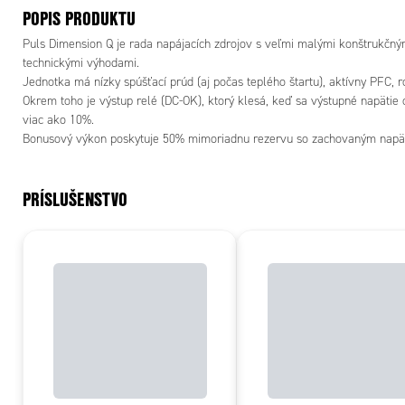
POPIS PRODUKTU
Puls Dimension Q je rada napájacích zdrojov s veľmi malými konštrukč
technickými výhodami.
Jedno
Okrem toho je výstup relé (DC-OK), ktorý klesá, keď sa výstupné napätie
viac ako 10%.
Bonusový výkon poskytuje 50% mimoriadnu rezervu so zachovaným napätí
PRÍSLUŠENSTVO