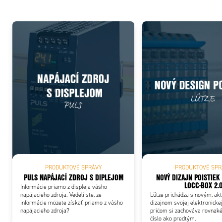
Add
PRODUKTOVÉ SPRÁVY
PRODUKTOVÉ SPR
PULS NAPÁJACÍ ZDROJ S DIPLEJOM
NOVÝ DIZAJN POISTIEK OD LÜTZE:
LOCC-BOX 2.
Informácie priamo z displeja vášho
napájacieho zdroja. Vedeli ste, že
Lütze prichádza s novým, ak
informácie môžete získať priamo z vášho
dizajnom svojej elektronickej
napájacieho zdroja?
pričom si zachováva rovnak
číslo ako predtým.