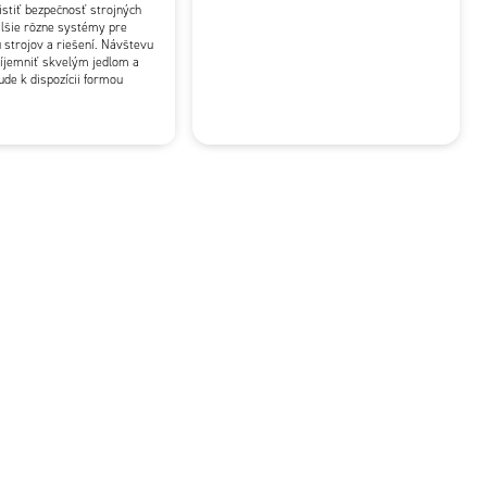
istiť bezpečnosť strojných
alšie rôzne systémy pre
 strojov a riešení. Návštevu
ríjemniť skvelým jedlom a
ude k dispozícii formou