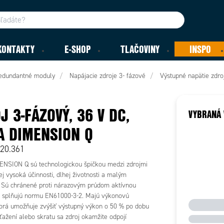
KONTAKTY
E-SHOP
TLAČOVINY
INSPO
redundantné moduly
Napájacie zdroje 3- fázové
Výstupné napätie zdro
J 3-FÁZOVÝ, 36 V DC,
VYBRANÁ 
A DIMENSION Q
T20.361
ENSION Q sú technologickou špičkou medzi zdrojmi
j vysoká účinnosti, dlhej životnosti a malým
Sú chránené proti nárazovým prúdom aktívnou
 splňujú normu EN61000-3-2. Majú výkonovú
torá umožňuje zvýšiť výstupný výkon o 50 % po dobu
eťažení alebo skratu sa zdroj okamžite odpojí