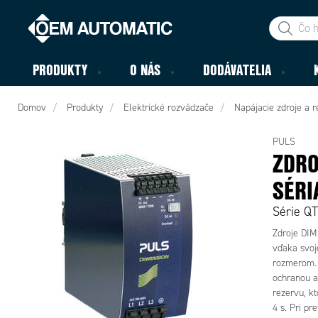
PRODUKTY
O NÁS
DODÁVATELIA
Domov
Produkty
Elektrické rozvádzače
Napájacie zdroje a 
PULS
ZDRO
SÉRI
Série Q
Zdroje DIM
vďaka svoje
rozmerom. 
ochranou a
rezervu, k
4 s. Pri pr