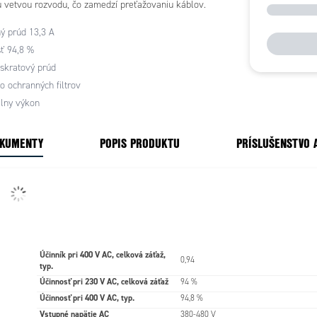
u vetvou rozvodu, čo zamedzí preťažovaniu káblov.
Q je ideálnou voľbou pre tých, ktorí hľadajú
ý prúd 13,3 A
a výkonný zdroj energie.
ť 94,8 %
skratový prúd
o ochranných filtrov
lny výkon
OKUMENTY
POPIS PRODUKTU
PRÍSLUŠENSTVO 
Účinník pri 400 V AC, celková záťaž,
0,94
typ.
Účinnosť pri 230 V AC, celková záťaž
94 %
Účinnosť pri 400 V AC, typ.
94,8 %
Vstupné napätie AC
380-480 V