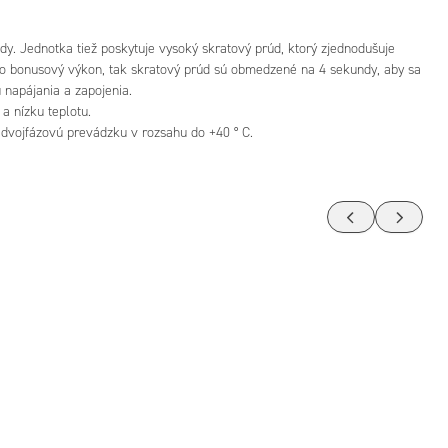
y. Jednotka tiež poskytuje vysoký skratový prúd, ktorý zjednodušuje
ko bonusový výkon, tak skratový prúd sú obmedzené na 4 sekundy, aby sa
 napájania a zapojenia.
a nízku teplotu.
a dvojfázovú prevádzku v rozsahu do +40 ° C.