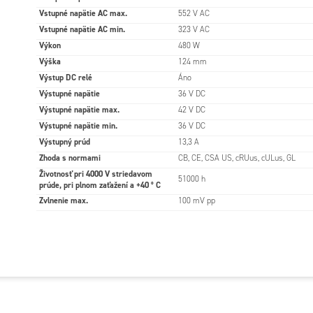
Vstupné napätie AC max.
552 V AC
Vstupné napätie AC min.
323 V AC
Výkon
480 W
Výška
124 mm
Výstup DC relé
Áno
Výstupné napätie
36 V DC
Výstupné napätie max.
42 V DC
Výstupné napätie min.
36 V DC
Výstupný prúd
13,3 A
Zhoda s normami
CB, CE, CSA US, cRUus, cULus, GL
Životnosť pri 4000 V striedavom
51000 h
prúde, pri plnom zaťažení a +40 ° C
Zvlnenie max.
100 mV pp