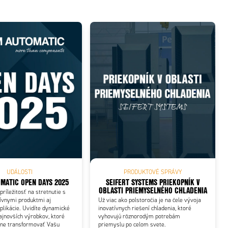
UDÁLOSTI
PRODUKTOVÉ SPRÁVY
MATIC OPEN DAYS 2025
SEIFERT SYSTEMS PRIEKOPNÍK V
OBLASTI PRIEMYSELNÉHO CHLADENIA
príležitosť na stretnutie s
ívnymi produktmi aj
Už viac ako polstoročia je na čele vývoja
plikácie. Uvidíte dynamické
inovatívnych riešení chladenia, ktoré
ajnovších výrobkov, ktoré
vyhovujú rôznorodým potrebám
álne transformovať Vašu
priemyslu po celom svete.