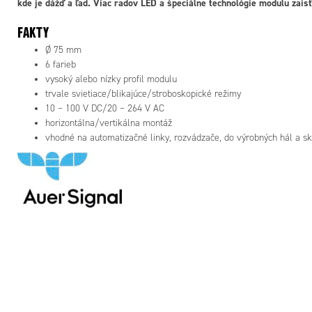
kde je dážď a ľad. Viac radov LED a špeciálne technológie modulu zais
FAKTY
Ø 75 mm
6 farieb
vysoký alebo nízky profil modulu
trvale svietiace/blikajúce/stroboskopické režimy
10 – 100 V DC/20 – 264 V AC
horizontálna/vertikálna montáž
vhodné na automatizačné linky, rozvádzače, do výrobných hál a s