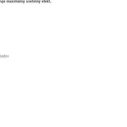
ťuje maximálny svetelný efekt.
kladov