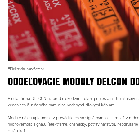
#Elektrické rozvádzače
ODDEĽOVACIE MODULY DELCON DO
Fínska firma DELCON už pred niekoľkými rokmi priniesla na trh vlastný 
vedeniach či rušeného paralelne vedenými silovými káblami.
Moduly nájdu uplatnenie v prevádzkach so signálnymi cestami až v rádoc
hodnovernosť signálu (elektrárne, chemičky, potravinárstvo), neodrušené 
r. záruka).