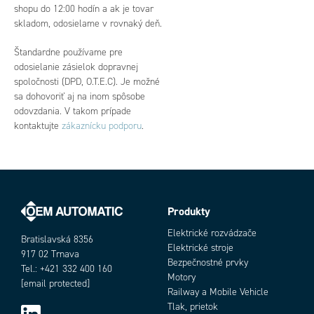
shopu do 12:00 hodín a ak je tovar
skladom, odosielame v rovnaký deň.
Štandardne používame pre
odosielanie zásielok dopravnej
spoločnosti (DPD, O.T.E.C). Je možné
sa dohovoriť aj na inom spôsobe
odovzdania. V takom prípade
kontaktujte
zákaznícku podporu
.
Produkty
Elektrické rozvádzače
Bratislavská 8356
Elektrické stroje
917 02 Trnava
Bezpečnostné prvky
Tel.: +421 332 400 160
Motory
[email protected]
Railway a Mobile Vehicle
Tlak, prietok