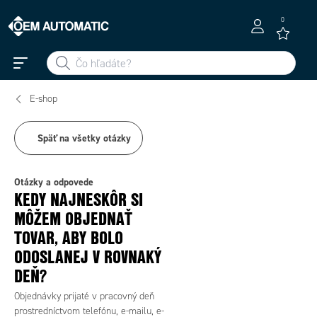
0
E-shop
Späť na všetky otázky
Otázky a odpovede
KEDY NAJNESKÔR SI
MÔŽEM OBJEDNAŤ
TOVAR, ABY BOLO
ODOSLANEJ V ROVNAKÝ
DEŇ?
Objednávky prijaté v pracovný deň
prostredníctvom telefónu, e-mailu, e-