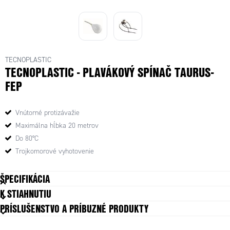
TECNOPLASTIC
TECNOPLASTIC - PLAVÁKOVÝ SPÍNAČ TAURUS-
FEP
Vnútorné protizávažie
Maximálna hĺbka 20 metrov
Do 80°C
Trojkomorové vyhotovenie
ŠPECIFIKÁCIA
K STIAHNUTIU
Contact Angle
20 °
PRÍSLUŠENSTVO A PRÍBUZNÉ PRODUKTY
Depth-Max
20 m
Dĺžka kábla
10 m