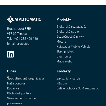
Fixing kit included
Áno
Insulation class
I
Material of float
Polypropylén
Produkty
Napájacie napätie
250 V
Objednávacie číslo
Nominálny prúd
8 A
Elektrické rozvádzače
Bratislavská 8356
Operating temperature to
80 °C
Elektrické stroje
917 02 Trnava
Specific gravity
0.95 - 1.05 kg/dm³
Bezpečnostné prvky
Tel.: +421 332 400 160
Motory
Trieda krytia
IP68
[email protected]
Railway a Mobile Vehicle
Zhoda s normami
CE
Tlak, prietok
Electronics
Mapa webu
Add as new cart row
Add to existing cart row
O nás
Kontakty
Špecializovaná organizácia
Zákaznický servis
Naša ponuka
Náš tím
Dodávka
Ďalšie pobočky OEM Automatic
Obchodná politika
Všeobecné obchodné
podmienky