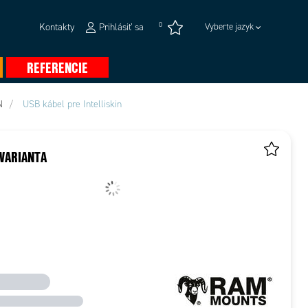
0
Kontakty
Prihlásiť sa
Vyberte jazyk
REFERENCIE
N
USB kábel pre Intelliskin
VARIANTA