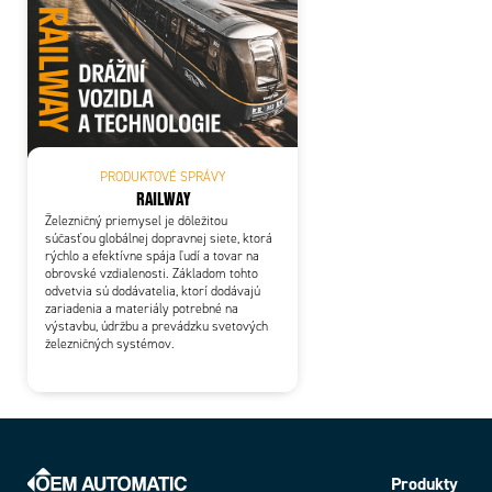
PRODUKTOVÉ SPRÁVY
RAILWAY
Železničný priemysel je dôležitou
súčasťou globálnej dopravnej siete, ktorá
rýchlo a efektívne spája ľudí a tovar na
obrovské vzdialenosti. Základom tohto
odvetvia sú dodávatelia, ktorí dodávajú
zariadenia a materiály potrebné na
výstavbu, údržbu a prevádzku svetových
železničných systémov.
Produkty