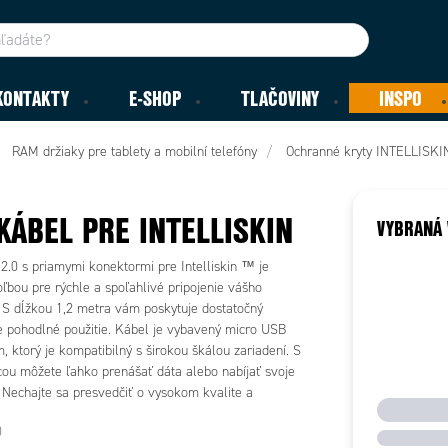
KONTAKTY
E-SHOP
TLAČOVINY
INSPO
RAM držiaky pre tablety a mobilní telefóny
Ochranné kryty INTELLISKI
KÁBEL PRE INTELLISKIN
VYBRANÁ 
2.0 s priamymi konektormi pre Intelliskin ™ je
ľbou pre rýchle a spoľahlivé pripojenie vášho
. S dĺžkou 1,2 metra vám poskytuje dostatočný
re pohodlné použitie. Kábel je vybavený micro USB
 ktorý je kompatibilný s širokou škálou zariadení. S
ou môžete ľahko prenášať dáta alebo nabíjať svoje
. Nechajte sa presvedčiť o vysokom kvalite a
ti tohto USB kábla.
0