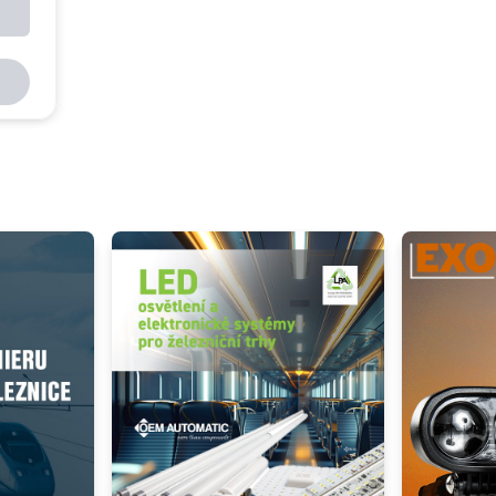
RAM-G-C-USB2-1 - GDS Micro USB 2.0 - kábel 1,2 m
Add as new cart row
 to existing cart row