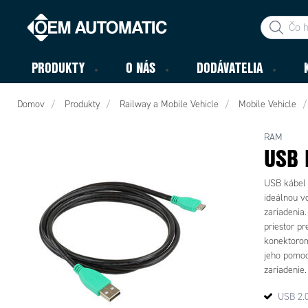
PRODUKTY
O NÁS
DODÁVATELIA
Domov
Produkty
Railway a Mobile Vehicle
Mobile Vehicle
RAM
USB 
USB kábel 
ideálnou vo
zariadenia
priestor p
konektorom,
jeho pomoc
zariadenie
spoľahlivos
USB 2.