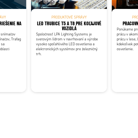
ÁVY
PRODUKTOVÉ SPRÁVY
PR
RIEŠENIE NA
LED TRUBICE T5 A T8 PRE KOĽAJOVÉ
PRACOVN
VOZIDLÁ
Ponúkame pro
 snímačov
Spoločnosť LPA Lighting Systems je
prácu v akomk
ínačov, Trafag
svetovým lídrom v navrhovaní a výrobe
prácu v lese, 
 sa
vysoko spoľahlivého LED osvetlenia a
kdekoľvek po
blasti
elektronických systémov pre železničný
osvetlenie.
trh.