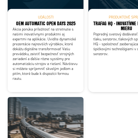
UDÁLOSTI
PRODUKTOVÉ SPR
OEM AUTOMATIC OPEN DAYS 2025
TRAFAG HQ - INOVATÍVNE 
MIERU
Akcia ponúka príležitosť na stretnutie s
našimi inovatívnymi produktmi aj
Popredný svetový dodávateľ
expertmi na aplikácie. Uvidíte dynamické
tlaku, senzorov, tlakových sp
prezentácie najnovších výrobkov, ktoré
HQ – spoločnosť zaoberajúca
dokážu digitálne transformovať Vašu
špičkovými technológiami v o
prevádzku, zaistiť bezpečnosť strojných
senzorov.
zariadení a ďalšie rôzne systémy pre
automatizáciu strojov a riešení. Návštevu
si môžete spríjemniť skvelým jedlom a
pitím, ktoré bude k dispozícii formou
rautu.