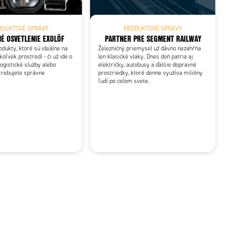
ODUKTOVÉ SPRÁVY
PRODUKTOVÉ SPRÁVY
É OSVETLENIE EXOLÖF
PARTNER PRE SEGMENT RAILWAY
dukty, ktoré sú ideálne na
Železničný priemysel už dávno nezahŕňa
oľvek prostredí - či už ide o
len klasické vlaky. Dnes doň patria aj
logistické služby alebo
električky, autobusy a ďalšie dopravné
trebujete správne
prostriedky, ktoré denne využíva milióny
ľudí po celom svete.