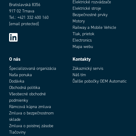
Number of light pattern
18 ks
Elektrické rozvádzače
Bratislavská 8356
Power consumption
2,7 A
Elektrické stroje
917 02 Trnava
Bezpečnostné prvky
Prevádzková teplota max.
50 °C
Tel.: +421 332 400 160
Motory
Prevádzková teplota min.
-30 °C
[email protected]
Railway a Mobile Vehicle
R65
Áno
Tlak, prietok
Voltage
12-24V DC
Electronics
Výška
56 mm
Mapa webu
O nás
Kontakty
Špecializovaná organizácia
Zákaznický servis
Naša ponuka
Náš tím
Dodávka
Ďalšie pobočky OEM Automatic
Obchodná politika
Všeobecné obchodné
podmienky
Rámcová kúpna zmluva
Zmluva o bezpečnostnom
sklade
Zmluva o poistnej zásobe
Tlačoviny