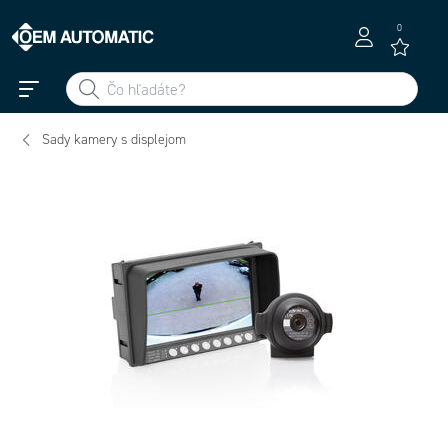
0
Sady kamery s displejom