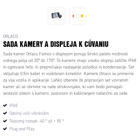
ORL0401861 - Sada zadných kamier
ORLACO
SADA KAMERY A DISPLEJA K CÚVANIU
Sada kamer Orlaco Famos s displejom ponuja široko paleto možnosti
vidnega polja od 20° do 170°. Te kamere imajo visoko stopnjo zaščite IP68
in ogrevane leče, ki preprečujejo nastajanje poledice in kondenzacije. Set
vključuje 0,5m kabel in vodotesen konektor. Kamere Orlaco so primerne
za vsa vozila in aplikacije. Lahko izberete že pripravljen set vzvratnih
kamer ali se obrnete na naše strokovnjake, ki vam bodo pomagali
sestaviti sistem s kamero, zaslonom in kabliranjem natančno za vaše
vozilo.
IP68
Odolný voči vibráciám
Teplotný rozsah -40 ° až + 85 °
Plug and Play