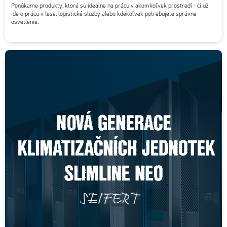
Ponúkame produkty, ktoré sú ideálne na prácu v akomkoľvek prostredí - či už
ide o prácu v lese, logistické služby alebo kdekoľvek potrebujete správne
osvetlenie.