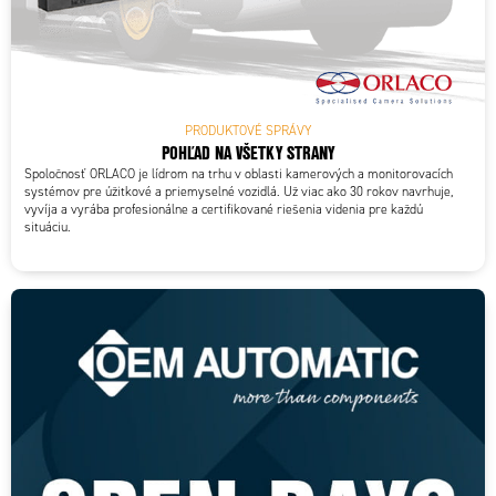
PRODUKTOVÉ SPRÁVY
POHĽAD NA VŠETKY STRANY
Spoločnosť ORLACO je lídrom na trhu v oblasti kamerových a monitorovacích
systémov pre úžitkové a priemyselné vozidlá. Už viac ako 30 rokov navrhuje,
vyvíja a vyrába profesionálne a certifikované riešenia videnia pre každú
situáciu.