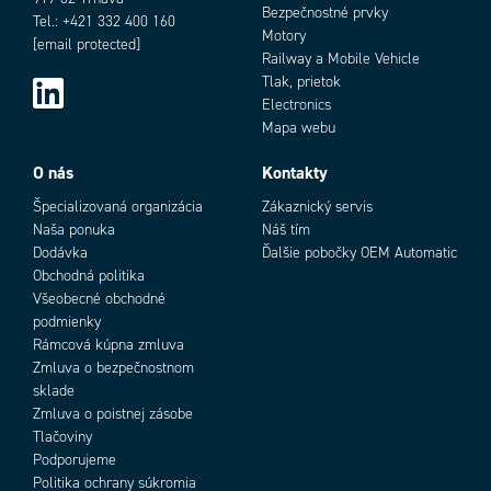
Bezpečnostné prvky
Tel.: +421 332 400 160
Motory
[email protected]
Railway a Mobile Vehicle
Tlak, prietok
Electronics
Mapa webu
Objednávacie číslo
O nás
Kontakty
Špecializovaná organizácia
Zákaznický servis
Naša ponuka
Náš tím
Dodávka
Ďalšie pobočky OEM Automatic
Obchodná politika
Všeobecné obchodné
podmienky
Rámcová kúpna zmluva
Add as new cart row
Zmluva o bezpečnostnom
Add to existing cart row
sklade
Zmluva o poistnej zásobe
Tlačoviny
Podporujeme
Politika ochrany súkromia