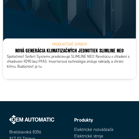
PRODUKTOVÉ SPRÁVY
NOVÁ GENERÁCIA KLIMATIZAČNÝCH JEDNOTIEK SLIMLINE NEO
Spoločnosť Seifert Systems predstavuje SLIMLINE NEO: Revolúciu v chladení s
chladivom R290 bez PFAS. Invertorová technológia znižuje náklady a chráni
klímu. Budúcnosť je tu.
Produkty
Elektrické rozvádzače
Bratislavská 8356
Elektrické stroje
917 02 Trnava