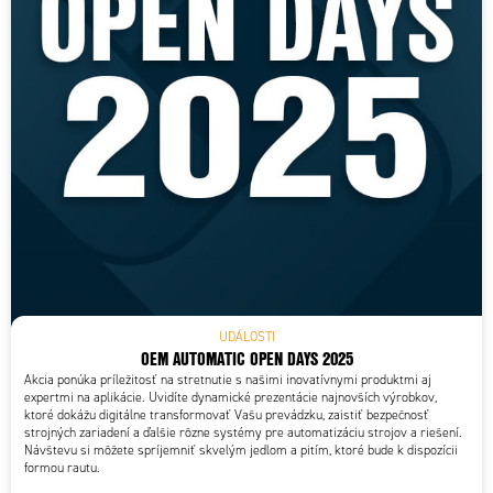
UDÁLOSTI
OEM AUTOMATIC OPEN DAYS 2025
Akcia ponúka príležitosť na stretnutie s našimi inovatívnymi produktmi aj
expertmi na aplikácie. Uvidíte dynamické prezentácie najnovších výrobkov,
ktoré dokážu digitálne transformovať Vašu prevádzku, zaistiť bezpečnosť
strojných zariadení a ďalšie rôzne systémy pre automatizáciu strojov a riešení.
Návštevu si môžete spríjemniť skvelým jedlom a pitím, ktoré bude k dispozícii
formou rautu.