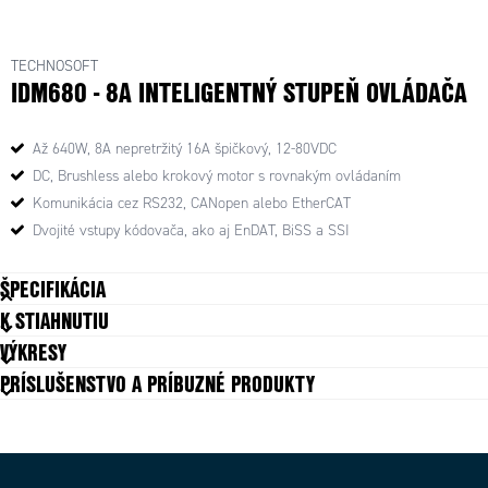
TECHNOSOFT
IDM680 - 8A INTELIGENTNÝ STUPEŇ OVLÁDAČA
Až 640W, 8A nepretržitý 16A špičkový, 12-80VDC
DC, Brushless alebo krokový motor s rovnakým ovládaním
Komunikácia cez RS232, CANopen alebo EtherCAT
Dvojité vstupy kódovača, ako aj EnDAT, BiSS a SSI
ŠPECIFIKÁCIA
K STIAHNUTIU
VÝKRESY
PRÍSLUŠENSTVO A PRÍBUZNÉ PRODUKTY