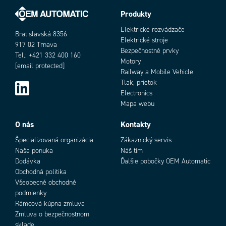
Produkty
Objednávacie číslo
Elektrické rozvádzače
Bratislavská 8356
Elektrické stroje
917 02 Trnava
Bezpečnostné prvky
Tel.: +421 332 400 160
Motory
[email protected]
Railway a Mobile Vehicle
Tlak, prietok
Electronics
Mapa webu
Add as new cart row
Add to existing cart row
O nás
Kontakty
Špecializovaná organizácia
Zákaznický servis
Naša ponuka
Náš tím
Dodávka
Ďalšie pobočky OEM Automatic
Obchodná politika
Všeobecné obchodné
podmienky
Rámcová kúpna zmluva
Zmluva o bezpečnostnom
sklade