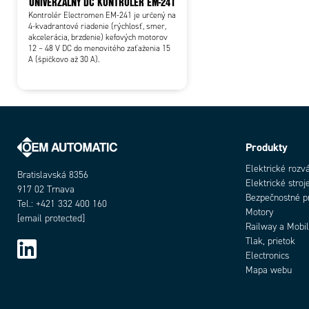
UNIVERZÁLNY DC KONTROLÉR EM-241
Kontrolér Electromen EM-241 je určený na
4-kvadrantové riadenie (rýchlosť, smer,
akcelerácia, brzdenie) kefových motorov
12 – 48 V DC do menovitého zaťaženia 15
A (špičkovo až 30 A).
Produkty
Elektrické rozv
Bratislavská 8356
Elektrické stroj
917 02 Trnava
Bezpečnostné p
Tel.: +421 332 400 160
Motory
[email protected]
Railway a Mobil
Tlak, prietok
Electronics
Mapa webu