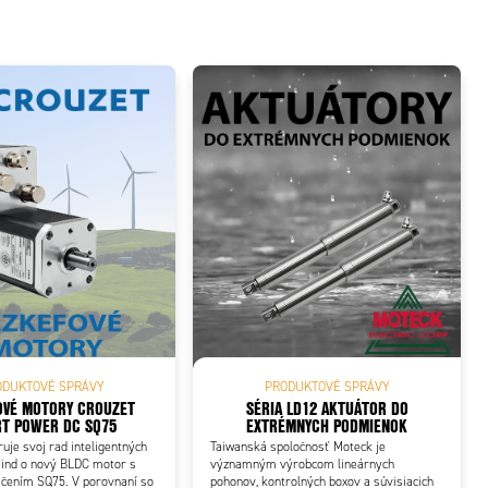
ODUKTOVÉ SPRÁVY
PRODUKTOVÉ SPRÁVY
OVÉ MOTORY CROUZET
SÉRIA LD12 AKTUÁTOR DO
T POWER DC SQ75
EXTRÉMNYCH PODMIENOK
ruje svoj rad inteligentných
Taiwanská spoločnosť Moteck je
nd o nový BLDC motor s
významným výrobcom lineárnych
čením SQ75. V porovnaní so
pohonov, kontrolných boxov a súvisiacich