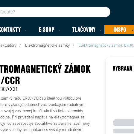
KONTAKTY
E-SHOP
TLAČOVINY
INSPO
aktuátory
Elektromagnetické zámky
Elektromagnetický zámok ER3
TROMAGNETICKÝ ZÁMOK
VYBRANÁ 
0/CCR
R30/CCR
 zámky radu ER30/CCR sú ideálnou voľbou pre
 ktoré vyžadujú odolnosť voči vonkajším radiálnym
a svojej zosilnenej konštrukcii sú tieto solenoidy
dolné. Pri privedení napätia na elektromagnet sa
uje, čo zabezpečuje spoľahlivé zatváranie. Zosilnený
avyše vhodný pre aplikácie s vysokým radiálnym