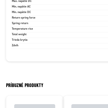
Max. napätie DC
Min. napätie AC
Min. napätie DC
Return spring force
Spring return
Temperature rise
Total weight
Trieda krytia
Zdvih
PRÍBUZNÉ PRODUKTY