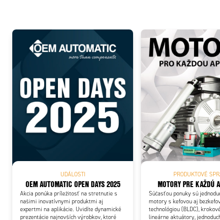
Add
UDÁLOSTI
PRODUKTOVÉ SPR
OEM AUTOMATIC OPEN DAYS 2025
MOTORY PRE KAŽDÚ A
Akcia ponúka príležitosť na stretnutie s
Súčasťou ponuky sú jednodu
našimi inovatívnymi produktmi aj
motory s kefovou aj bezkefo
expertmi na aplikácie. Uvidíte dynamické
technológiou (BLDC), krokov
prezentácie najnovších výrobkov, ktoré
lineárne aktuátory, jednoduc