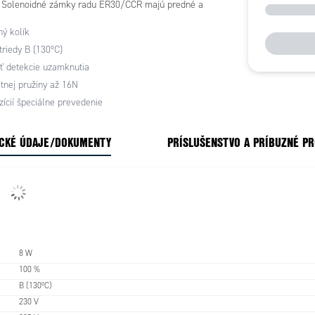
 Solenoidné zámky radu ER30/CCR majú predné a
žne otvory, čo uľahčuje ich inštaláciu.
ný kolík
triedy B (130ºC)
 detekcie uzamknutia
atnej pružiny až 16N
zícií špeciálne prevedenie
CKÉ ÚDAJE/DOKUMENTY
PRÍSLUŠENSTVO A PRÍBUZNÉ P
8 W
100 %
B (130ºC)
230 V