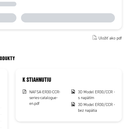
Uložiť ako pdf
RODUKTY
K STIAHNUTIU
NAFSA-ER30-CCR-
3D Model ER30/CCR -
series-catalogue-
s napätím
en.pdf
3D Model ER30/CCR -
bez napätia