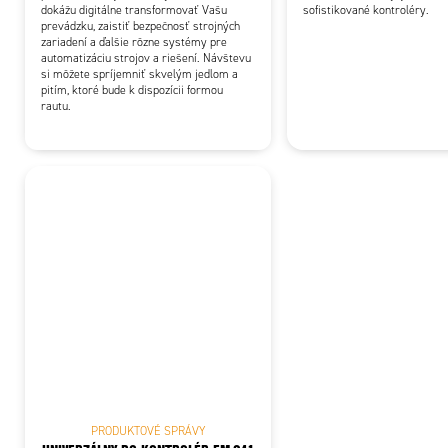
dokážu digitálne transformovať Vašu
sofistikované kontroléry.
prevádzku, zaistiť bezpečnosť strojných
zariadení a ďalšie rôzne systémy pre
automatizáciu strojov a riešení. Návštevu
si môžete spríjemniť skvelým jedlom a
pitím, ktoré bude k dispozícii formou
rautu.
PRODUKTOVÉ SPRÁVY