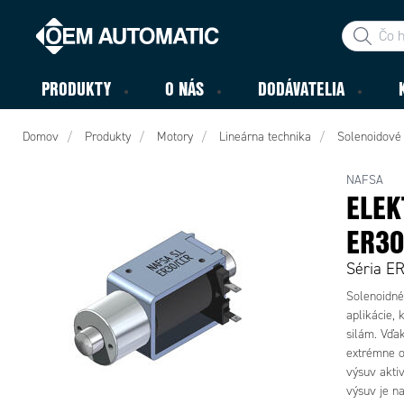
PRODUKTY
O NÁS
DODÁVATELIA
Domov
Produkty
Motory
Lineárna technika
Solenoidové 
NAFSA
ELEK
ER3
Séria E
Solenoidné
aplikácie,
silám. Vďak
extrémne o
výsuv aktiv
výsuv je n