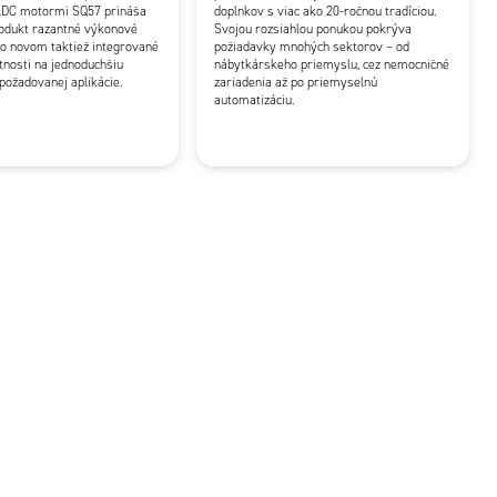
DC motormi SQ57 prináša
doplnkov s viac ako 20-ročnou tradíciou.
rodukt razantné výkonové
Svojou rozsiahlou ponukou pokrýva
o novom taktiež integrované
požiadavky mnohých sektorov – od
stnosti na jednoduchšiu
nábytkárskeho priemyslu, cez nemocničné
 požadovanej aplikácie.
zariadenia až po priemyselnú
automatizáciu.