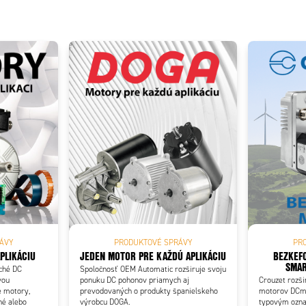
Add as new cart row
 to existing cart row
ÁVY
PRODUKTOVÉ SPRÁVY
PR
PLIKÁCIU
JEDEN MOTOR PRE KAŽDÚ APLIKÁCIU
BEZKEF
SMAR
ché DC
Spoločnosť OEM Automatic rozširuje svoju
vou
ponuku DC pohonov priamych aj
Crouzet rozši
é motory,
prevodovaných o produkty španielskeho
motorov DCmi
hé alebo
výrobcu DOGA.
typovým ozna