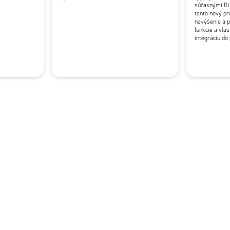
súčasnými BL
tento nový p
navýšenie a p
funkcie a vla
integráciu do