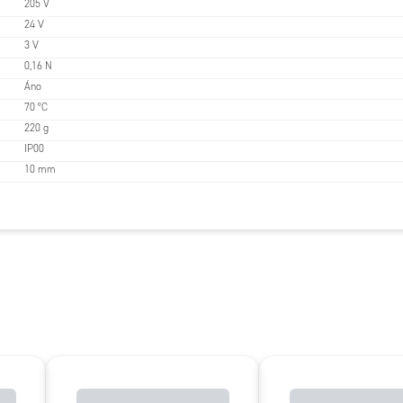
205 V
24 V
3 V
0,16 N
Áno
70 °C
220 g
IP00
10 mm