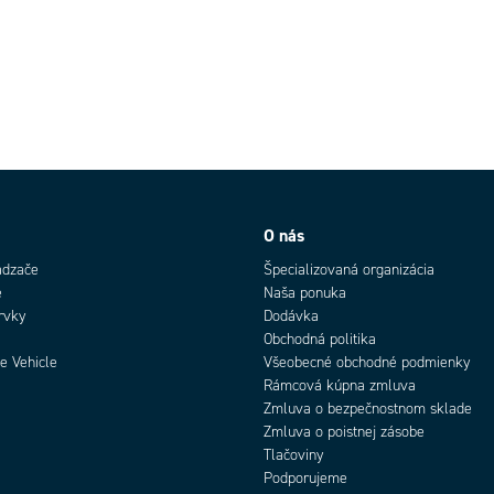
O nás
ádzače
Špecializovaná organizácia
e
Naša ponuka
rvky
Dodávka
Obchodná politika
e Vehicle
Všeobecné obchodné podmienky
Rámcová kúpna zmluva
Zmluva o bezpečnostnom sklade
Zmluva o poistnej zásobe
Tlačoviny
Podporujeme