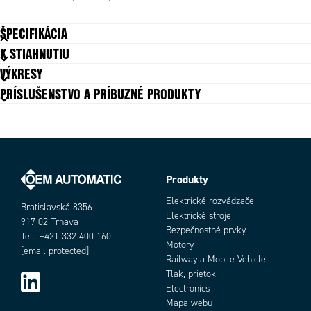
ŠPECIFIKÁCIA
K STIAHNUTIU
Duty cycle
25 %
VÝKRESY
Insulation class
Y (90°C)
PRÍSLUŠENSTVO A PRÍBUZNÉ PRODUKTY
Max. napätie DC
205 V
Min. napätie DC
6 V
Spring return
Áno
Total weight
47 g
Trieda krytia
IP00
Typ napätia
DC
Produkty
Objednávacie číslo
Výkon
10 W
Elektrické rozvádzače
Bratislavská 8356
Zdvih
6 mm
Elektrické stroje
917 02 Trnava
Bezpečnostné prvky
Tel.: +421 332 400 160
Motory
[email protected]
Railway a Mobile Vehicle
Tlak, prietok
Electronics
Mapa webu