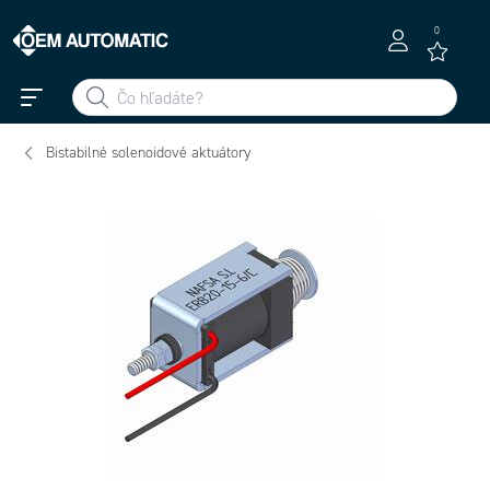
0
Bistabilné solenoidové aktuátory