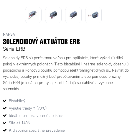
NAFSA
SOLENOIDOVÝ AKTUÁTOR ERB
Séria ERB
Solenoidy ERB sú perfektnou voľbou pre aplikácie, ktoré vyžadujú dlhý
pokoj v extrémnych polohách. Tieto bistabilné lineárne solenoidy dosahujú
počiatočnú a koncovú polohu pomocou elektromagnetických síl. Návrat do
východzej polohy je možný buď prepólovaním alebo pomocou pružiny.
Séria ERB je ideálna pre tých, ktorí hľadajú spoľahlivé a výkonné
solenoidy.
Bistabilný
Vynutie triedy Y (90°C)
Ideálne pre uzatvorené aplikácie
Sila až 140N
K dispozícií špeciálne prevedenie