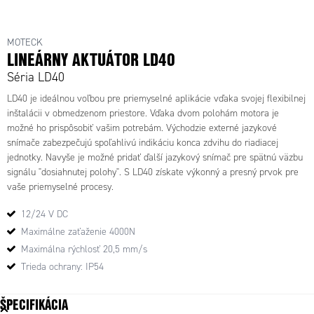
MOTECK
LINEÁRNY AKTUÁTOR LD40
Séria LD40
LD40 je ideálnou voľbou pre priemyselné aplikácie vďaka svojej flexibilnej
inštalácii v obmedzenom priestore. Vďaka dvom polohám motora je
možné ho prispôsobiť vašim potrebám. Východzie externé jazykové
snímače zabezpečujú spoľahlivú indikáciu konca zdvihu do riadiacej
jednotky. Navyše je možné pridať ďalší jazykový snímač pre spätnú väzbu
signálu "dosiahnutej polohy". S LD40 získate výkonný a presný prvok pre
vaše priemyselné procesy.
12/24 V DC
Maximálne zaťaženie 4000N
Maximálna rýchlosť 20,5 mm/s
Trieda ochrany: IP54
ŠPECIFIKÁCIA