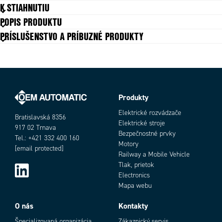
K STIAHNUTIU
Duty cycle
10 %
POPIS PRODUKTU
Napájacie napätie
12 V DC, 24 V DC
PRÍSLUŠENSTVO A PRÍBUZNÉ PRODUKTY
Prevádzková teplota max.
65 °C
Prevádzková teplota min.
-20 °C
Push load max
4000 N
Rýchlosť max.
10,5 mm/s
Supplier
MOTECK
Ťažná síla max.
4000 N
Produkty
Objednávacie číslo
Trieda krytia
IP54
Elektrické rozvádzače
Bratislavská 8356
Zdvih max
400 mm
Elektrické stroje
917 02 Trnava
Zdvih min
100 mm
Bezpečnostné prvky
Tel.: +421 332 400 160
Motory
[email protected]
Railway a Mobile Vehicle
Tlak, prietok
Electronics
Mapa webu
Add as new cart row
Add to existing cart row
O nás
Kontakty
Špecializovaná organizácia
Zákaznický servis